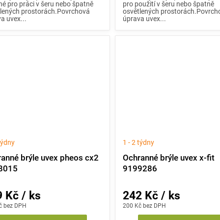
é pro práci v šeru nebo špatně
pro použití v šeru nebo špatně
lených prostorách.Povrchová
osvětlených prostorách.Povrch
a uvex...
úprava uvex...
 týdny
1 - 2 týdny
anné brýle uvex pheos cx2
Ochranné brýle uvex x-fit
8015
9199286
 Kč / ks
242 Kč / ks
č bez DPH
200 Kč bez DPH