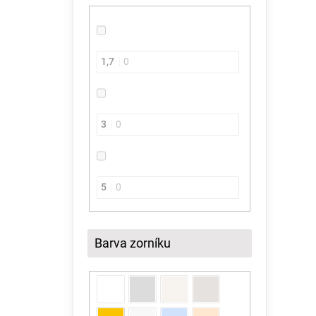
1,7
0
3
0
5
0
Barva zorníku