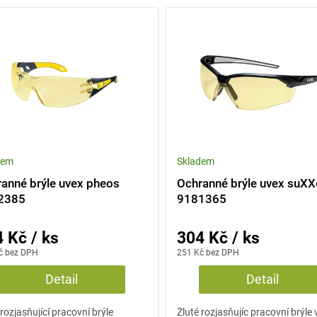
dem
Skladem
anné brýle uvex pheos
Ochranné brýle uvex suX
2385
9181365
 Kč / ks
304 Kč / ks
č bez DPH
251 Kč bez DPH
Detail
Detail
 rozjasňující pracovní brýle
Žluté rozjasňujíc pracovní brýle