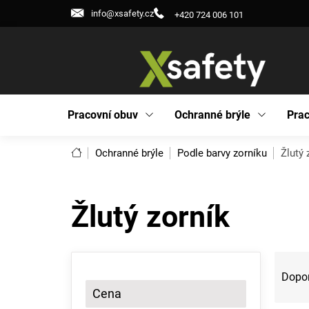
Přejít
info@xsafety.cz
+420 724 006 101
na
obsah
Pracovní obuv
Ochranné brýle
Prac
Domů
Ochranné brýle
Podle barvy zorníku
Žlutý 
Žlutý zorník
P
Ř
o
a
Dopo
s
z
Cena
t
e