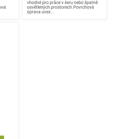
vhodné pro práce v šeru nebo špatně
ová
osvětlených prostorech.Povrchová
úprava uvex...