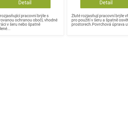
Detail
Detail
 rozjasňující pracovní brýle s
Žluté rozjasňují pracovní brýle 
rovanou ochranou obočí, vhodné
pro použití v šeru a špatně osvě
ráci v šeru nebo špatně
prostorech.Povrchová úprava uv
lené...
O
v
l
á
d
a
c
í