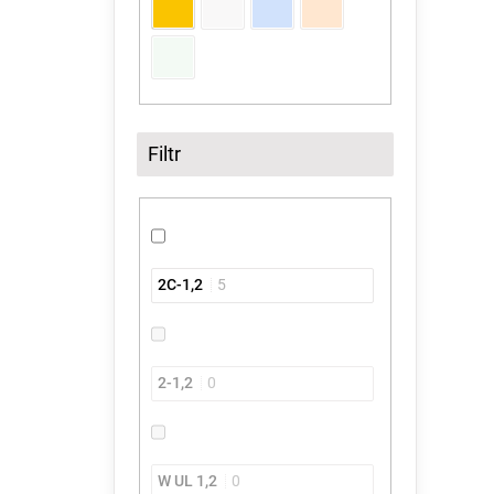
Filtr
2C-1,2
5
2-1,2
0
W UL 1,2
0