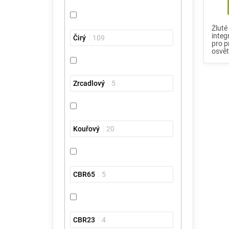
Žluté
integ
Čirý
109
pro p
osvět
Zrcadlový
5
Kouřový
20
CBR65
5
CBR23
4