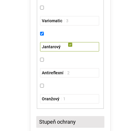
Variomatic
3
Jantarový
Antireflexní
2
Oranžový
1
Stupeň ochrany