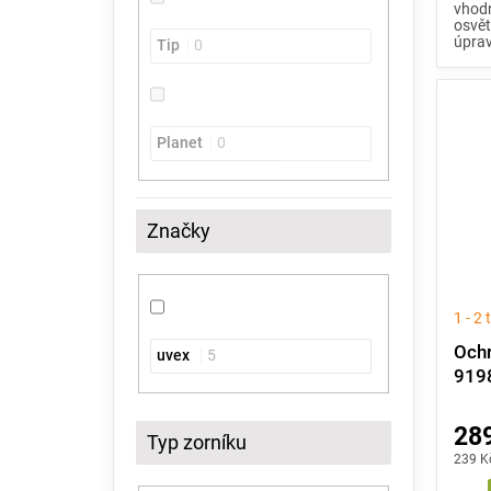
vhodn
osvět
úprav
Tip
0
Planet
0
Značky
1 - 2
Ochr
uvex
5
919
289
Typ zorníku
239 K