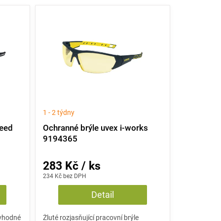
1 - 2 týdny
Xeed
Ochranné brýle uvex i-works
9194365
283 Kč / ks
234 Kč bez DPH
Detail
 vhodné
Žluté rozjasňující pracovní brýle