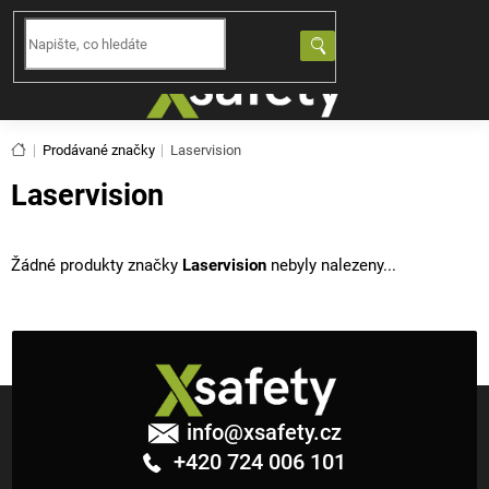
Přejít
na
NÁKUPNÍ
obsah
KOŠÍK
Domů
Prodávané značky
Laservision
Laservision
Žádné produkty značky
Laservision
nebyly nalezeny...
Z
á
info
@
xsafety.cz
p
+420 724 006 101
a