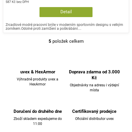
587 Kč bez DPH
Detail
Zrcadlové modré pracovní brýle v moderním sportovním designu s velkým
zorníkem.Odolné proti zamlžení a poškrábání....
5
položek celkem
O
v
l
á
d
uvex & HexArmor
Doprava zdarma od 3.000
a
Kč
Výhradně produkty uvex a
c
HexArmor
Objednávky na adresu i výdejní
místa
í
p
r
v
Doručení do druhého dne
Certifikovaný prodejce
k
Zboží skladem expedujeme do
Oficiální distributor uvex
11:00
y