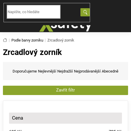
Přejít
na
NÁKUPNÍ
obsah
KOŠÍK
Domů
Podle barvy zorníku
Zrcadlový zorník
Zrcadlový zorník
Ř
a
Doporučujeme
Nejlevnější
Nejdražší
Nejprodávanější
Abecedně
z
e
n
Zavřít filtr
í
p
r
o
Cena
d
u