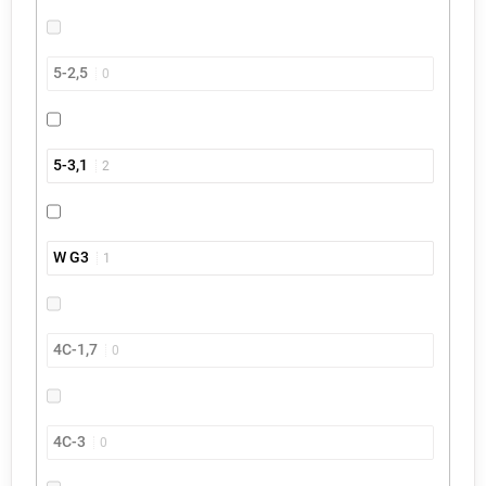
5-2,5
0
5-3,1
2
W G3
1
4C-1,7
0
4C-3
0