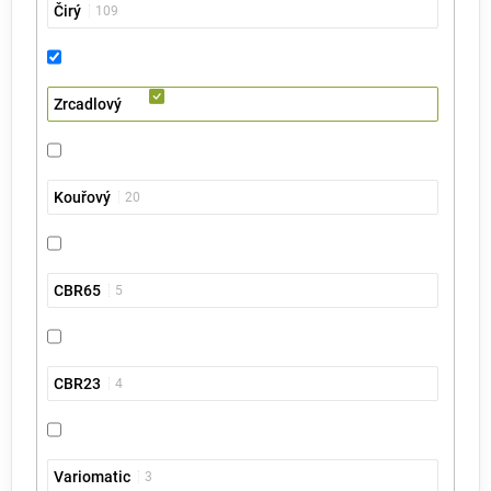
Čirý
109
Zrcadlový
Kouřový
20
CBR65
5
CBR23
4
Variomatic
3