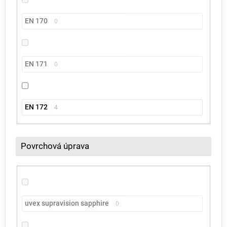
EN 170
0
EN 171
0
EN 172
4
Povrchová úprava
uvex supravision sapphire
0