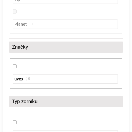
Planet
0
Značky
uvex
5
Typ zorníku