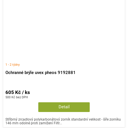
1 - 2 týdny
Ochranné brýle uvex pheos 9192881
605 Kč / ks
500 Kč bez DPH
Detail
Stříbrný zrcadlový polykarbonátový zorník standardní velikost - šíře zorníku
146 mm odolné proti zamlžení Filtr...