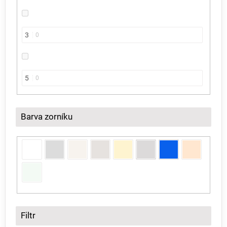
3
0
5
0
Barva zorníku
Filtr