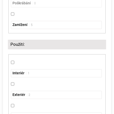
Poškrábání
0
Zamlžení
5
Použití:
Interiér
1
Exteriér
2