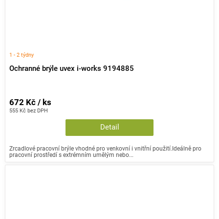
1 - 2 týdny
Ochranné brýle uvex i-works 9194885
672 Kč / ks
555 Kč bez DPH
Detail
Zrcadlové pracovní brýle vhodné pro venkovní i vnitřní použití.Ideálně pro
pracovní prostředí s extrémním umělým nebo...