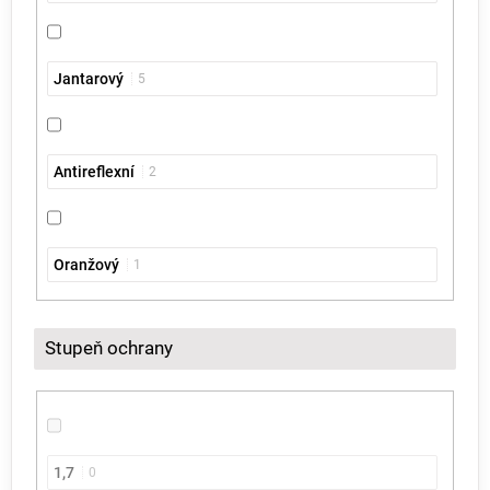
Jantarový
5
Antireflexní
2
Oranžový
1
Stupeň ochrany
1,7
0