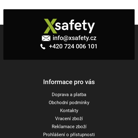
v
ý
p
i
Z
s
á
u
info
@
xsafety.cz
p
+420 724 006 101
a
t
í
Informace pro vás
Doprava a platba
Obchodní podmínky
Kontakty
Vracení zboží
Reklamace zboží
Prohlášení o přístupnosti