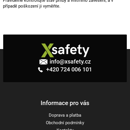
Pravidelně kontrolujte stav přilby a vnitřního zavěšení, a v
případě poškození ji vyměňte.
Z
á
info
@
xsafety.cz
p
+420 724 006 101
a
t
í
Informace pro vás
Doprava a platba
Obchodní podmínky