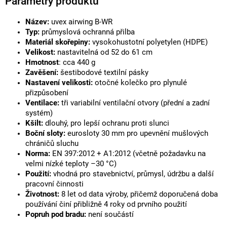
Parametry produktu
Název:
uvex airwing B-WR
Typ:
průmyslová ochranná přilba
Materiál skořepiny:
vysokohustotní polyetylen (HDPE)
Velikost:
nastavitelná od 52 do 61 cm
Hmotnost
: cca 440 g
Zavěšení:
šestibodové textilní pásky
Nastavení velikosti:
otočné kolečko pro plynulé
přizpůsobení
Ventilace:
tři variabilní ventilační otvory (přední a zadní
systém)
Kšilt:
dlouhý, pro lepší ochranu proti slunci
Boční sloty:
eurosloty 30 mm pro upevnění mušlových
chráničů sluchu
Norma:
EN 397:2012 + A1:2012 (včetně požadavku na
velmi nízké teploty –30 °C)
Použití:
vhodná pro stavebnictví, průmysl, údržbu a další
pracovní činnosti
Životnost:
8 let od data výroby, přičemž doporučená doba
používání činí přibližně 4 roky od prvního použití
Popruh pod bradu:
není součástí