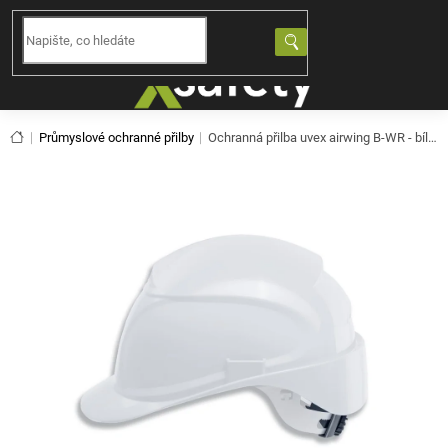
Přejít
na
NÁKUPNÍ
obsah
KOŠÍK
Domů
Průmyslové ochranné přilby
Ochranná přilba uvex airwing B-WR - bílá