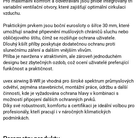
Pro maximální komfort a odvětrávání jsou přilbě integrovány tři
variabilní ventilační otvory, které zajišťují optimální cirkulaci
vzduchu.
Praktickým prvkem jsou boční eurosloty o šířce 30 mm, které
umožňují snadné připevnění mušlových chráničů sluchu nebo
obličejového štítu, čímž se rozšiřuje ochrana uživatele.
Dlouhý kšilt přilby poskytuje dodatečnou ochranu proti
slunečnímu záření a dalším vnějším vlivům.
Přilba je navržena v atraktivním, ale zároveň jednoduchém
designu bez zbytečných ozdob, což ocení uživatelé preferující
funkčnost a praktičnost.
uvex airwing B-WR je vhodná pro široké spektrum průmyslových
odvětví, zejména stavebnictví, montážní práce, údržbu a další
činnosti, kde je vyžadována ochrana hlavy v kombinaci s
možností připojení dalších ochranných prvků.
Díky své robustnosti, komfortu a certifikaci je ideální volbou pro
profesionály, kteří pracují i v náročných klimatických
podmínkách.