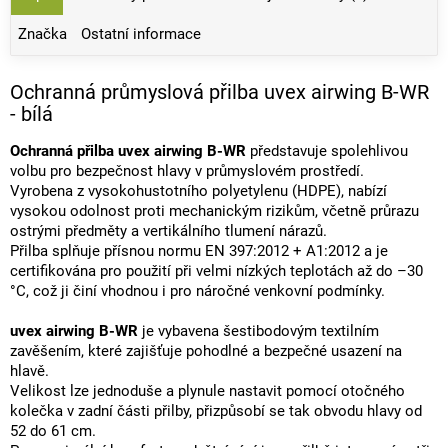
Značka
Ostatní informace
Ochranná průmyslová přilba uvex airwing B-WR
- bílá
Ochranná přilba uvex airwing B-WR
představuje spolehlivou
volbu pro bezpečnost hlavy v průmyslovém prostředí.
Vyrobena z vysokohustotního polyetylenu (HDPE), nabízí
vysokou odolnost proti mechanickým rizikům, včetně průrazu
ostrými předměty a vertikálního tlumení nárazů.
Přilba splňuje přísnou normu EN 397:2012 + A1:2012 a je
certifikována pro použití při velmi nízkých teplotách až do –30
°C, což ji činí vhodnou i pro náročné venkovní podmínky.
uvex airwing B-WR
je vybavena šestibodovým textilním
zavěšením, které zajišťuje pohodlné a bezpečné usazení na
hlavě.
Velikost lze jednoduše a plynule nastavit pomocí otočného
kolečka v zadní části přilby, přizpůsobí se tak obvodu hlavy od
52 do 61 cm.