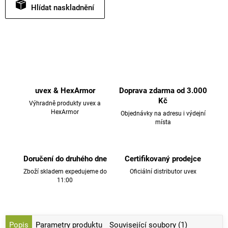
Hlídat
uvex & HexArmor
Doprava zdarma od 3.000
Kč
Výhradně produkty uvex a
HexArmor
Objednávky na adresu i výdejní
místa
Doručení do druhého dne
Certifikovaný prodejce
Zboží skladem expedujeme do
Oficiální distributor uvex
11:00
Popis
Parametry produktu
Související soubory (1)