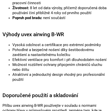
pracovní činnosti
Životnost:
8 let od data výroby, přičemž doporučená doba
používání činí přibližně 4 roky od prvního použití
Popruh pod bradu:
není součástí
Výhody uvex airwing B-WR
Vysoká odolnost a certifikace pro extrémní podmínky
Pohodlné a bezpečné nošení díky šestibodovému
zavěšení a nastavitelnému kolečku
Efektivní ventilace pro komfort i při dlouhodobém nošení
Možnost rozšíření ochrany připojením chráničů sluchu
nebo štítu
Atraktivní a jednoduchý design vhodný pro profesionální
použití
Doporučené použití a skladování
Přilbu uvex airwing B-WR používejte v souladu s normami
ochrany hlavy v průmyslovém prostředí, zejména tam, kde je