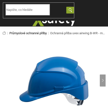
Přejít
na
NÁKUPNÍ
obsah
KOŠÍK
Domů
Průmyslové ochranné přilby
Ochranná přilba uvex airwing B-WR - modrá