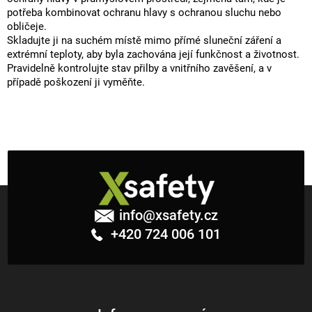
potřeba kombinovat ochranu hlavy s ochranou sluchu nebo
obličeje.
Skladujte ji na suchém místě mimo přímé sluneční záření a
extrémní teploty, aby byla zachována její funkčnost a životnost.
Pravidelně kontrolujte stav přilby a vnitřního zavěšení, a v
případě poškození ji vyměňte.
Z
á
info
@
xsafety.cz
p
+420 724 006 101
a
t
í