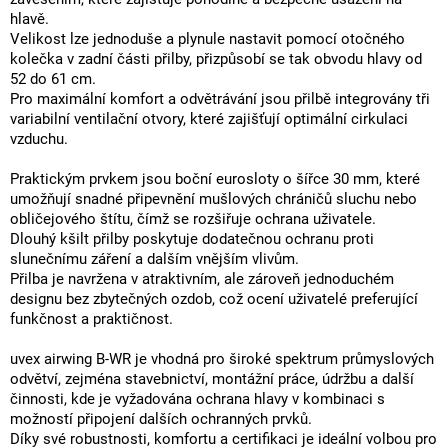
hlavě.
Velikost lze jednoduše a plynule nastavit pomocí otočného
kolečka v zadní části přilby, přizpůsobí se tak obvodu hlavy od
52 do 61 cm.
Pro maximální komfort a odvětrávání jsou přilbě integrovány tři
variabilní ventilační otvory, které zajišťují optimální cirkulaci
vzduchu.
Praktickým prvkem jsou boční eurosloty o šířce 30 mm, které
umožňují snadné připevnění mušlových chráničů sluchu nebo
obličejového štítu, čímž se rozšiřuje ochrana uživatele.
Dlouhý kšilt přilby poskytuje dodatečnou ochranu proti
slunečnímu záření a dalším vnějším vlivům.
Přilba je navržena v atraktivním, ale zároveň jednoduchém
designu bez zbytečných ozdob, což ocení uživatelé preferující
funkčnost a praktičnost.
uvex airwing B-WR je vhodná pro široké spektrum průmyslových
odvětví, zejména stavebnictví, montážní práce, údržbu a další
činnosti, kde je vyžadována ochrana hlavy v kombinaci s
možností připojení dalších ochranných prvků.
Díky své robustnosti, komfortu a certifikaci je ideální volbou pro