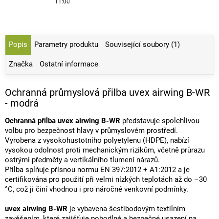
11:00
Popis
Parametry produktu
Související soubory (1)
Značka
Ostatní informace
Ochranná průmyslová přilba uvex airwing B-WR
- modrá
Ochranná přilba uvex airwing B-WR
představuje spolehlivou
volbu pro bezpečnost hlavy v průmyslovém prostředí.
Vyrobena z vysokohustotního polyetylenu (HDPE), nabízí
vysokou odolnost proti mechanickým rizikům, včetně průrazu
ostrými předměty a vertikálního tlumení nárazů.
Přilba splňuje přísnou normu EN 397:2012 + A1:2012 a je
certifikována pro použití při velmi nízkých teplotách až do –30
°C, což ji činí vhodnou i pro náročné venkovní podmínky.
uvex airwing B-WR
je vybavena šestibodovým textilním
zavěšením, které zajišťuje pohodlné a bezpečné usazení na