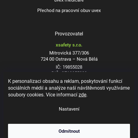
uvex medicare
Přechod na pracovní obuv uvex
Provozovatel
xsafety s.r.o.
Mitrovická 377/306
724 00 Ostrava – Nová Bělá
IČ: 19855028
DIČ: CZ19855028
K personalizaci obsahu a reklam, poskytování funkcí
sociálních médií a analýze naší návštěvnosti využíváme
soubory cookies. Více informací
zde
.
Dioptrické ochranné brýle
Nastavení
Odmítnout