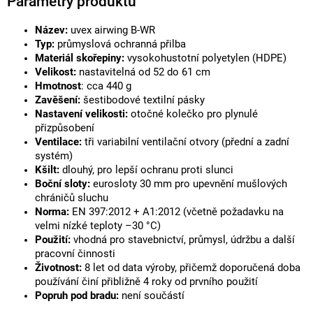
Parametry produktu
Název:
uvex airwing B-WR
Typ:
průmyslová ochranná přilba
Materiál skořepiny:
vysokohustotní polyetylen (HDPE)
Velikost:
nastavitelná od 52 do 61 cm
Hmotnost
: cca 440 g
Zavěšení:
šestibodové textilní pásky
Nastavení velikosti:
otočné kolečko pro plynulé
přizpůsobení
Ventilace:
tři variabilní ventilační otvory (přední a zadní
systém)
Kšilt:
dlouhý, pro lepší ochranu proti slunci
Boční sloty:
eurosloty 30 mm pro upevnění mušlových
chráničů sluchu
Norma:
EN 397:2012 + A1:2012 (včetně požadavku na
velmi nízké teploty –30 °C)
Použití:
vhodná pro stavebnictví, průmysl, údržbu a další
pracovní činnosti
Životnost:
8 let od data výroby, přičemž doporučená doba
používání činí přibližně 4 roky od prvního použití
Popruh pod bradu:
není součástí