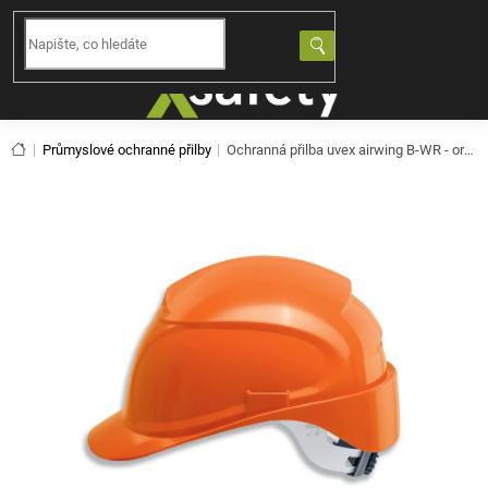
Přejít
na
NÁKUPNÍ
obsah
KOŠÍK
Domů
Průmyslové ochranné přilby
Ochranná přilba uvex airwing B-WR - oranžová