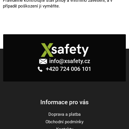
Pravidelně kontrolujte stav přilby a vnitřního zavěšení, a v
případě poškození ji vyměňte.
Z
á
info
@
xsafety.cz
p
+420 724 006 101
a
t
í
Informace pro vás
Doprava a platba
Obchodní podmínky