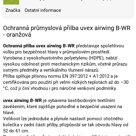
Značka
Ostatní informace
Ochranná průmyslová přilba uvex airwing B-WR
- oranžová
Ochranná přilba uvex airwing B-WR
představuje spolehlivou
volbu pro bezpečnost hlavy v průmyslovém prostředí.
Vyrobena z vysokohustotního polyetylenu (HDPE), nabízí
vysokou odolnost proti mechanickým rizikům, včetně průrazu
ostrými předměty a vertikálního tlumení nárazů.
Přilba splňuje přísnou normu EN 397:2012 + A1:2012 a je
certifikována pro použití při velmi nízkých teplotách až do –30
°C, což ji činí vhodnou i pro náročné venkovní podmínky.
uvex airwing B-WR
je vybavena šestibodovým textilním
zavěšením, které zajišťuje pohodlné a bezpečné usazení na
hlavě.
Velikost lze jednoduše a plynule nastavit pomocí otočného
kolečka v zadní části přilby, přizpůsobí se tak obvodu hlavy od
52 do 61 cm.