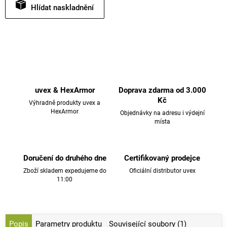
Hlídat
uvex & HexArmor
Doprava zdarma od 3.000
Kč
Výhradně produkty uvex a
HexArmor
Objednávky na adresu i výdejní
místa
Doručení do druhého dne
Certifikovaný prodejce
Zboží skladem expedujeme do
Oficiální distributor uvex
11:00
Popis
Parametry produktu
Související soubory (1)