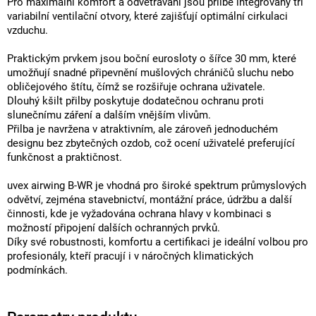
Pro maximální komfort a odvětrávání jsou přilbě integrovány tři
variabilní ventilační otvory, které zajišťují optimální cirkulaci
vzduchu.
Praktickým prvkem jsou boční eurosloty o šířce 30 mm, které
umožňují snadné připevnění mušlových chráničů sluchu nebo
obličejového štítu, čímž se rozšiřuje ochrana uživatele.
Dlouhý kšilt přilby poskytuje dodatečnou ochranu proti
slunečnímu záření a dalším vnějším vlivům.
Přilba je navržena v atraktivním, ale zároveň jednoduchém
designu bez zbytečných ozdob, což ocení uživatelé preferující
funkčnost a praktičnost.
uvex airwing B-WR je vhodná pro široké spektrum průmyslových
odvětví, zejména stavebnictví, montážní práce, údržbu a další
činnosti, kde je vyžadována ochrana hlavy v kombinaci s
možností připojení dalších ochranných prvků.
Díky své robustnosti, komfortu a certifikaci je ideální volbou pro
profesionály, kteří pracují i v náročných klimatických
podmínkách.