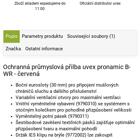
Zboží skladem expedujeme do
Oficiální distributor uvex
11:00
Popis
Parametry produktu
Související soubory (1)
Značka
Ostatní informace
Ochranná průmyslová přilba uvex pronamic B-
WR - červená
Boční eurosloty (30 mm) pro připojení mušlových
chráničů sluchu a dalšího příslušenství
Variabilní ventilační otvory pro maximální ventilaci
Vnitřní vyměnitelné vybavení (9790310) se systémem s
otočným kolečkem pro pohodlné přizpůsobení velikosti
Vyměnitelný potní pásek (9790311)
Šestibodové zavěšení textilních pásků zajišťuje optimální
přizpůsobení tvaru a maximální pohodlí
Držák IES klipu na brýle (9772002) lze zakoupit