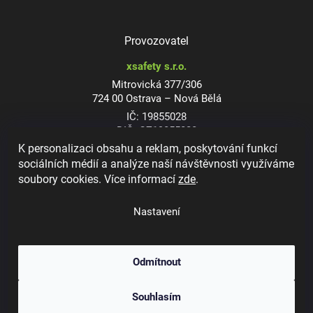
Provozovatel
xsafety s.r.o.
Mitrovická 377/306
724 00 Ostrava – Nová Bělá
IČ: 19855028
DIČ: CZ19855028
K personalizaci obsahu a reklam, poskytování funkcí
sociálních médií a analýze naší návštěvnosti využíváme
soubory cookies. Více informací
zde
.
Dioptrické ochranné brýle
Nastavení
Odmítnout
Copyright 2026
xsafety.cz
. Všechna práva vyhrazena.
Upravit nastavení
Souhlasím
cookies