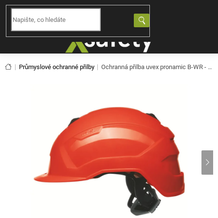
Přejít
na
NÁKUPNÍ
obsah
KOŠÍK
Domů
Průmyslové ochranné přilby
Ochranná přilba uvex pronamic B-WR - červená