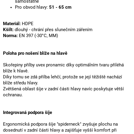
samostatně
Pro obvod hlavy:
51 - 65 cm
Materiál:
HDPE
Kšilt:
dlouhý - chrání přes slunečním zářením
Norma:
EN 397 (-30°C, MM)
Poloha pro nošení blíže na hlavě
Skořepiny přilby uvex pronamic díky optimálním tvaru přiléhá
blíže k hlavě.
Díky tomu se zdá přilba lehčí, protože se její těžiště nachází
blíže středu hlavy.
Zvětšená oblast šíje v zadní části hlavy navíc poskytuje větší
ochranau.
Integrovaná podpora šíje
Ergonomická podpora šíje "spiderneck" zvyšuje plochu na
dosednutí v zadní části hlavy a zajišťuje vyšší komfort při