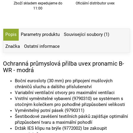
Zboží skladem expedujeme do
Oficiální distributor uvex
11:00
Popis
Parametry produktu
Související soubory (1)
Značka
Ostatní informace
Ochranná průmyslová přilba uvex pronamic B-
WR - modrá
Boční eurosloty (30 mm) pro připojení mušlových
chráničů sluchu a dalšího příslušenství
Variabilní ventilační otvory pro maximální ventilaci
Vnitřní vyměnitelné vybavení (9790310) se systémem s
otočným kolečkem pro pohodlné přizpůsobení velikosti
Vyměnitelný potní pásek (9790311)
Šestibodové zavěšení textilních pásků zajišťuje optimální
přizpůsobení tvaru a maximální pohodlí
Držák IES klipu na brýle (9772002) lze zakoupit