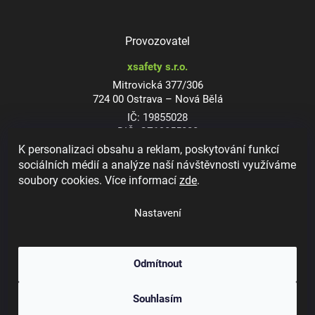
Provozovatel
xsafety s.r.o.
Mitrovická 377/306
724 00 Ostrava – Nová Bělá
IČ: 19855028
DIČ: CZ19855028
K personalizaci obsahu a reklam, poskytování funkcí
sociálních médií a analýze naší návštěvnosti využíváme
soubory cookies. Více informací
zde
.
Dioptrické ochranné brýle
Nastavení
Odmítnout
Copyright 2026
xsafety.cz
. Všechna práva vyhrazena.
Upravit nastavení
Souhlasím
cookies