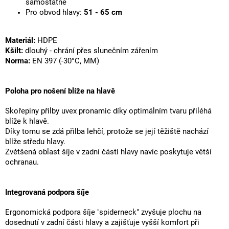
samostatně
Pro obvod hlavy:
51 - 65 cm
Materiál:
HDPE
Kšilt:
dlouhý - chrání přes slunečním zářením
Norma:
EN 397 (-30°C, MM)
Poloha pro nošení blíže na hlavě
Skořepiny přilby uvex pronamic díky optimálním tvaru přiléhá
blíže k hlavě.
Díky tomu se zdá přilba lehčí, protože se její těžiště nachází
blíže středu hlavy.
Zvětšená oblast šíje v zadní části hlavy navíc poskytuje větší
ochranau.
Integrovaná podpora šíje
Ergonomická podpora šíje "spiderneck" zvyšuje plochu na
dosednutí v zadní části hlavy a zajišťuje vyšší komfort při