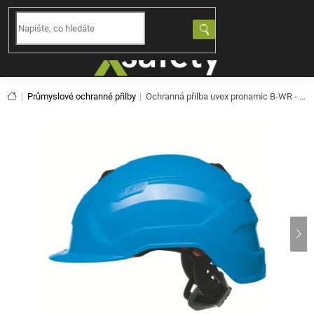
Přejít
na
NÁKUPNÍ
obsah
KOŠÍK
Domů
Průmyslové ochranné přilby
Ochranná přilba uvex pronamic B-WR - modrá