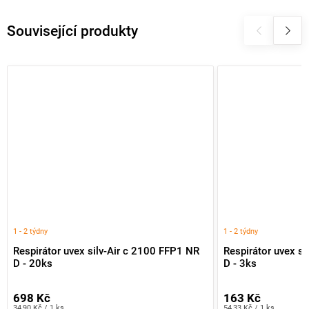
Související produkty
1 - 2 týdny
1 - 2 týdny
Respirátor uvex silv-Air c 2100 FFP1 NR
Respirátor uvex s
D - 20ks
D - 3ks
698 Kč
163 Kč
Měrná
Měrná
34,90 Kč / 1 ks
54,33 Kč / 1 ks