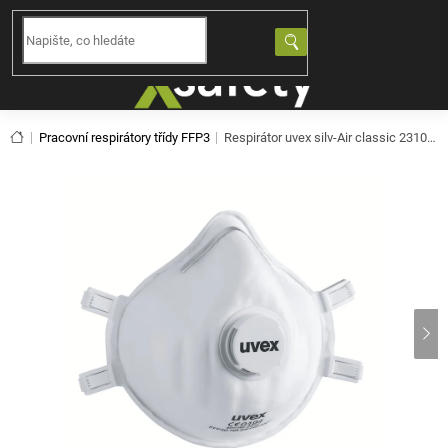
Přejít
na
NÁKUPNÍ
obsah
KOŠÍK
Domů
Pracovní respirátory třídy FFP3
Respirátor uvex silv-Air classic 2310 FFP3 (3ks)