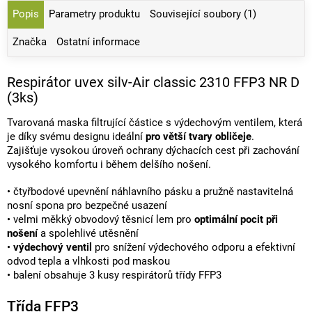
Popis
Parametry produktu
Související soubory (1)
Značka
Ostatní informace
Respirátor uvex silv-Air classic 2310 FFP3 NR D
(3ks)
Tvarovaná maska filtrující částice s výdechovým ventilem, která
je díky svému designu ideální
pro větší tvary obličeje
.
Zajišťuje vysokou úroveň ochrany dýchacích cest při zachování
vysokého komfortu i během delšího nošení.
• čtyřbodové upevnění náhlavního pásku a pružně nastavitelná
nosní spona pro bezpečné usazení
• velmi měkký obvodový těsnicí lem pro
optimální pocit při
nošení
a spolehlivé utěsnění
•
výdechový ventil
pro snížení výdechového odporu a efektivní
odvod tepla a vlhkosti pod maskou
• balení obsahuje 3 kusy respirátorů třídy FFP3
Třída FFP3