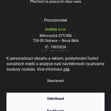
Přechod na pracovní obuv uvex
Provozovatel
xsafety s.r.o.
Mitrovická 377/306
724 00 Ostrava – Nová Bělá
IČ: 19855028
DIČ: CZ19855028
K personalizaci obsahu a reklam, poskytování funkcí
sociálních médií a analýze naší návštěvnosti využíváme
soubory cookies. Více informací
zde
.
Dioptrické ochranné brýle
Nastavení
Odmítnout
Copyright 2026
xsafety.cz
. Všechna práva vyhrazena.
Upravit nastavení