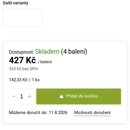
Další varianty
Skladem
(4 balení)
427 Kč
/ balení
353 Kč bez DPH
Měrná
142,33 Kč / 1 ks
cena:
Přidat do košíku
Můžeme doručit do:
11.8.2026
Možnosti doručení