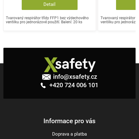
Detail
Tvarovaný respirátor třídy FFP1 bez výdechového
Tvarovaný respirátor 
ventilku pro jednorázové použití. Balení: 20 ks
ventilku pro jednorázov
Z
á
info
@
xsafety.cz
p
+420 724 006 101
a
t
í
Informace pro vás
Doprava a platba