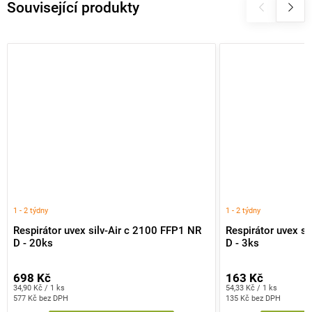
Související produkty
1 - 2 týdny
1 - 2 týdny
Respirátor uvex silv-Air c 2100 FFP1 NR
Respirátor uvex s
D - 20ks
D - 3ks
698 Kč
163 Kč
Měrná
Měrná
34,90 Kč / 1 ks
54,33 Kč / 1 ks
cena:
cena:
577 Kč bez DPH
135 Kč bez DPH