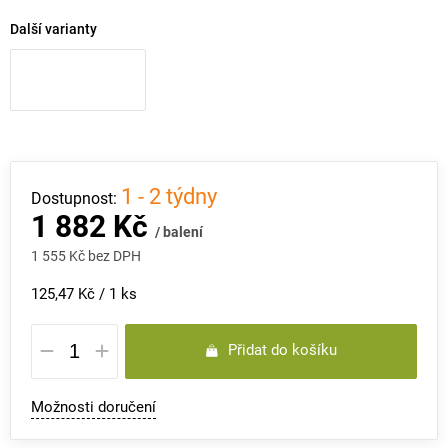
Další varianty
1 - 2 týdny
1 882 Kč
/ balení
1 555 Kč bez DPH
Měrná
125,47 Kč / 1 ks
cena:
Přidat do košíku
Možnosti doručení