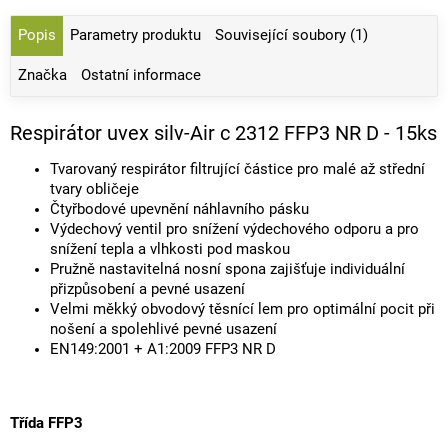
Popis
Parametry produktu
Související soubory (1)
Značka
Ostatní informace
Respirátor uvex silv-Air c 2312 FFP3 NR D - 15ks
Tvarovaný respirátor filtrující částice pro malé až střední
tvary obličeje
Čtyřbodové upevnění náhlavního pásku
Výdechový ventil pro snížení výdechového odporu a pro
snížení tepla a vlhkosti pod maskou
Pružně nastavitelná nosní spona zajišťuje individuální
přizpůsobení a pevné usazení
Velmi měkký obvodový těsnící lem pro optimální pocit při
nošení a spolehlivé pevné usazení
EN149:2001 + A1:2009 FFP3 NR D
Třída FFP3