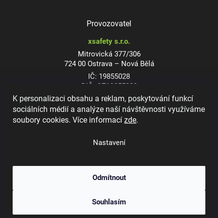
Provozovatel
xsafety s.r.o.
Mitrovická 377/306
724 00 Ostrava – Nová Bělá
IČ: 19855028
DIČ: CZ19855028
K personalizaci obsahu a reklam, poskytování funkcí
sociálních médií a analýze naší návštěvnosti využíváme
soubory cookies. Více informací
zde
.
Dioptrické ochranné brýle
Nastavení
Odmítnout
Copyright 2026
xsafety.cz
. Všechna práva vyhrazena.
Upravit nastavení
Souhlasím
cookies
Vytvořil Shoptet
&
Jakub Grác