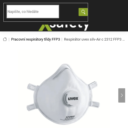
Přejít
na
NÁKUPNÍ
obsah
KOŠÍK
Domů
Pracovní respirátory třídy FFP3
Respirátor uvex silv-Air c 2312 FFP3 NR D - 15ks