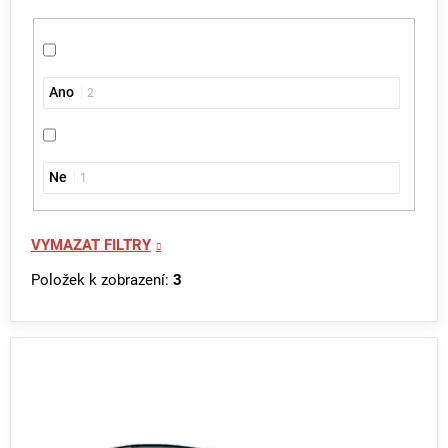
Ano
2
Ne
1
VYMAZAT FILTRY
Položek k zobrazení:
3
V
ý
p
i
s