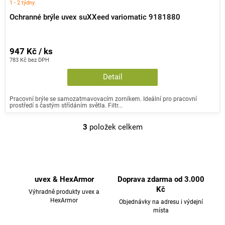
1 - 2 týdny
Ochranné brýle uvex suXXeed variomatic 9181880
947 Kč / ks
783 Kč bez DPH
Detail
Pracovní brýle se samozatmavovacím zorníkem. Ideální pro pracovní
prostředí s častým střídáním světla. Filtr...
3
položek celkem
O
v
l
á
d
uvex & HexArmor
Doprava zdarma od 3.000
a
Kč
Výhradně produkty uvex a
c
HexArmor
Objednávky na adresu i výdejní
místa
í