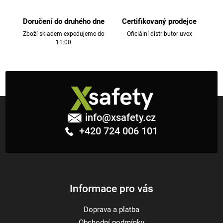
p
r
v
Doručení do druhého dne
Certifikovaný prodejce
k
Zboží skladem expedujeme do
Oficiální distributor uvex
11:00
y
v
ý
p
i
Z
s
á
u
info
@
xsafety.cz
p
+420 724 006 101
a
t
í
Informace pro vás
Doprava a platba
Obchodní podmínky