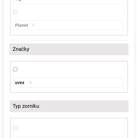
Planet
0
Značky
uvex
3
Typ zorníku