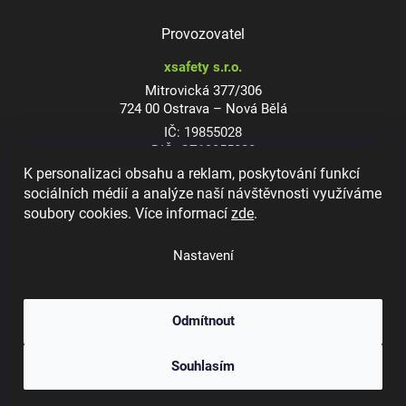
Provozovatel
xsafety s.r.o.
Mitrovická 377/306
724 00 Ostrava – Nová Bělá
IČ: 19855028
DIČ: CZ19855028
K personalizaci obsahu a reklam, poskytování funkcí
sociálních médií a analýze naší návštěvnosti využíváme
soubory cookies. Více informací
zde
.
Dioptrické ochranné brýle
Nastavení
Odmítnout
Copyright 2026
xsafety.cz
. Všechna práva vyhrazena.
Upravit nastavení
Souhlasím
cookies
Vytvořil Shoptet
&
Jakub Grác