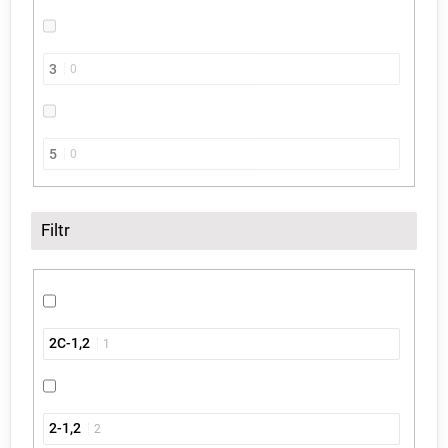
3
0
5
0
Filtr
2C-1,2
1
2-1,2
2