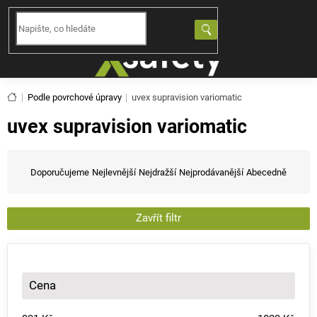
Přejít
na
NÁKUPNÍ
obsah
KOŠÍK
Domů
Podle povrchové úpravy
uvex supravision variomatic
uvex supravision variomatic
Ř
a
Doporučujeme
Nejlevnější
Nejdražší
Nejprodávanější
Abecedně
z
e
n
Zavřít filtr
í
p
r
o
Cena
d
u