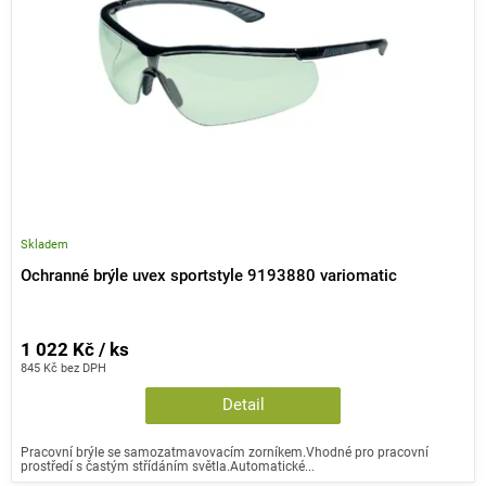
p
r
o
d
u
k
t
ů
Skladem
Ochranné brýle uvex sportstyle 9193880 variomatic
1 022 Kč / ks
845 Kč bez DPH
Detail
Pracovní brýle se samozatmavovacím zorníkem.Vhodné pro pracovní
prostředí s častým střídáním světla.Automatické...