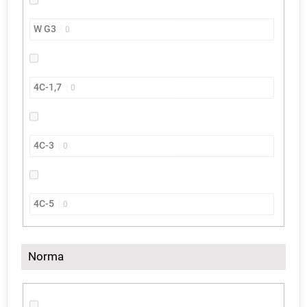
W G3
0
4C-1,7
0
4C-3
0
4C-5
0
Norma