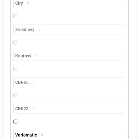
Čirý
0
Zrcadlový
0
Kouřový
0
CBR65
0
CBR23
0
Variomatic
3