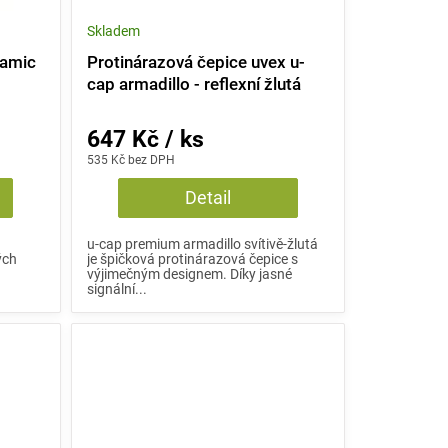
Skladem
namic
Protinárazová čepice uvex u-
cap armadillo - reflexní žlutá
647 Kč / ks
535 Kč bez DPH
Detail
u-cap premium armadillo svítivě-žlutá
ých
je špičková protinárazová čepice s
výjimečným designem. Díky jasné
signální...