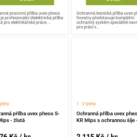
nná pracovní přilba uvex pheos
Ochranná lesnická přilba uvex 
je profesionální dielektrická přilba
forestry představuje kompletní
á pro elektrikářské práce....
ochranný systém speciálně nav
pro práci v...
 týdny
1 - 2 týdny
anná přilba uvex pheos S-
Ochranná přilba uvex pheo
ips - žlutá
KR Mips s ochrannou šíje -
76 Kč / ks
2 115 Kč / ks