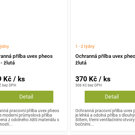
 týdny
1 - 2 týdny
anná přilba uvex pheos
Ochranná přilba uvex pheo
- žlutá
žlutá
 Kč / ks
370 Kč / ks
č bez DPH
306 Kč bez DPH
Detail
Detail
nná pracovní přilba uvex pheos
Ochranná pracovní přilba uvex 
e moderní průmyslová přilba
je lehká a odolná přilba s dlouh
ená z odolného ABS materiálu s
štítem, třemi ventilačními otvory
ostí...
bočními...