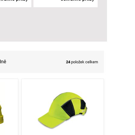
dně
24
položek celkem