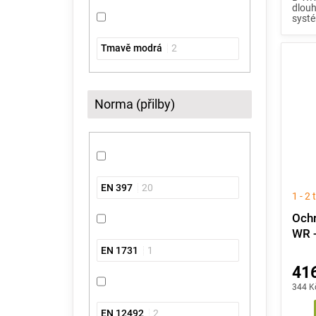
dlouh
syst
Tmavě modrá
2
Norma (přilby)
EN 397
20
1 - 2
Ochr
WR -
EN 1731
1
416
344 K
EN 12492
2