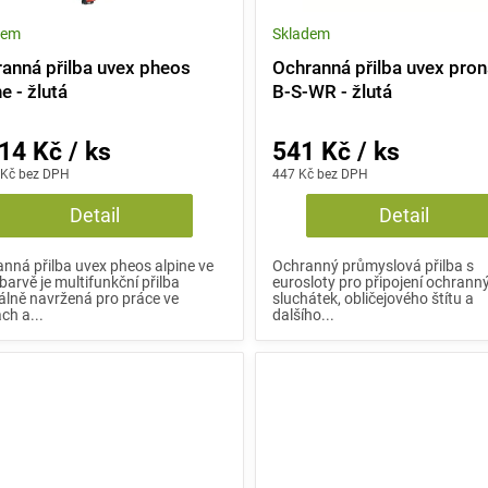
dem
Skladem
anná přilba uvex pheos
Ochranná přilba uvex pro
ne - žlutá
B-S-WR - žlutá
14 Kč / ks
541 Kč / ks
 Kč bez DPH
447 Kč bez DPH
Detail
Detail
nná přilba uvex pheos alpine ve
Ochranný průmyslová přilba s
 barvě je multifunkční přilba
eurosloty pro připojení ochrann
álně navržená pro práce ve
sluchátek, obličejového štítu a
ch a...
dalšího...