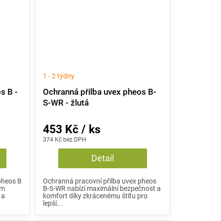
1 - 2 týdny
s B -
Ochranná přilba uvex pheos B-
S-WR - žlutá
453 Kč / ks
374 Kč bez DPH
Detail
pheos B
Ochranná pracovní přilba uvex pheos
ým
B-S-WR nabízí maximální bezpečnost a
 a
komfort díky zkrácenému štítu pro
lepší...