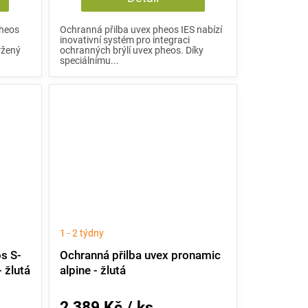
pheos
Ochranná přilba uvex pheos IES nabízí
inovativní systém pro integraci
ržený
ochranných brýlí uvex pheos. Díky
speciálnímu...
1 - 2 týdny
s S-
Ochranná přilba uvex pronamic
 žlutá
alpine - žlutá
2 389 Kč / ks