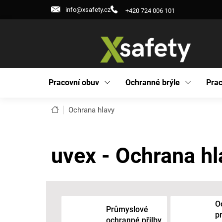
Přejít
info@xsafety.cz
+420 724 006 101
na
obsah
Pracovní obuv
Ochranné brýle
Prac
Domů
Ochrana hlavy
uvex - Ochrana hl
O
Průmyslové
p
ochranné přilby