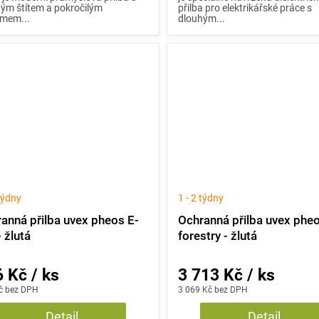
ým štítem a pokročilým
přilba pro elektrikářské práce s
émem...
dlouhým...
 týdny
1 - 2 týdny
anná přilba uvex pheos E-
Ochranná přilba uvex phe
 žlutá
forestry - žlutá
 Kč / ks
3 713 Kč / ks
č bez DPH
3 069 Kč bez DPH
Detail
Detail