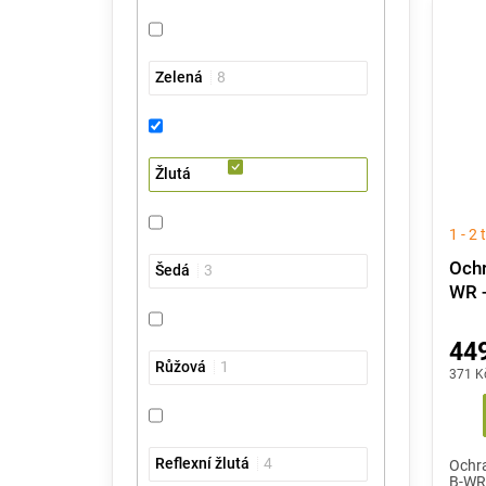
Zelená
8
Žlutá
1 - 2
Ochr
Šedá
3
WR -
449
Růžová
1
371 K
Reflexní žlutá
4
Ochra
B-WR 