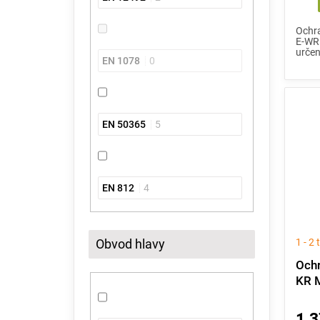
Ochra
E-WR 
určen
EN 1078
0
EN 50365
5
EN 812
4
Obvod hlavy
1 - 2
Ochr
KR M
1 3