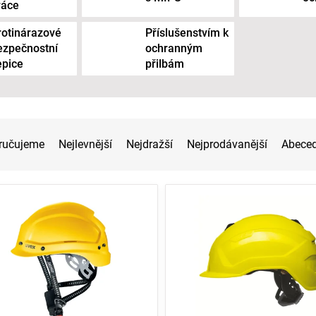
ráce
rotinárazové
Příslušenstvím k
ezpečnostní
ochranným
epice
přilbám
ručujeme
Nejlevnější
Nejdražší
Nejprodávanější
Abece