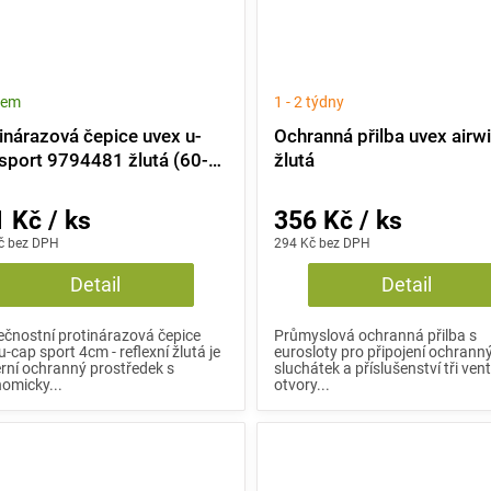
dem
1 - 2 týdny
inárazová čepice uvex u-
Ochranná přilba uvex airwi
sport 9794481 žlutá (60-
žlutá
 Kč / ks
356 Kč / ks
č bez DPH
294 Kč bez DPH
Detail
Detail
čnostní protinárazová čepice
Průmyslová ochranná přilba s
u-cap sport 4cm - reflexní žlutá je
eurosloty pro připojení ochrann
ní ochranný prostředek s
sluchátek a příslušenství tři vent
omicky...
otvory...