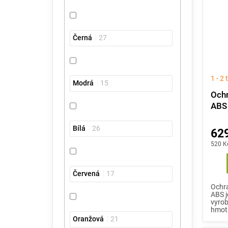
Černá
27
1 - 2
Modrá
15
Ochr
ABS 
Bílá
26
629
520 K
Červená
17
Ochra
ABS j
vyrob
hmotn
Oranžová
21