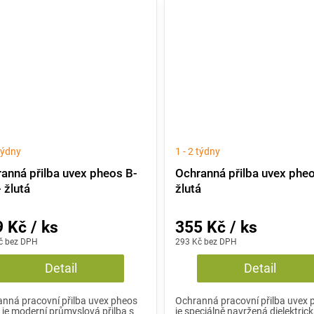
 týdny
1 - 2 týdny
anná přilba uvex pheos B-
Ochranná přilba uvex pheo
 žlutá
žlutá
 Kč / ks
355 Kč / ks
č bez DPH
293 Kč bez DPH
Detail
Detail
nná pracovní přilba uvex pheos
Ochranná pracovní přilba uvex 
je moderní průmyslová přilba s
je speciálně navržená dielektric