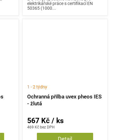
elektrikářské práce s certifikací EN
50365 (1000...
1 - 2 týdny
os
Ochranná přilba uvex pheos IES
- žlutá
567 Kč / ks
469 Kč bez DPH
Detail