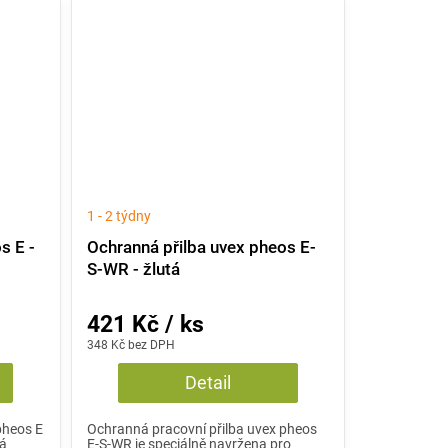
1 - 2 týdny
s E -
Ochranná přilba uvex pheos E-
S-WR - žlutá
421 Kč / ks
348 Kč bez DPH
Detail
pheos E
Ochranná pracovní přilba uvex pheos
ká
E-S-WR je speciálně navržena pro