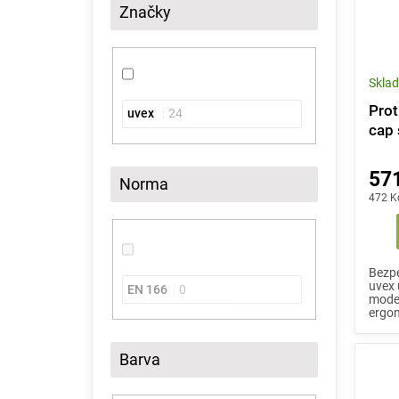
Značky
Skla
Prot
uvex
24
cap 
63)
571
Norma
472 K
Bezpe
uvex 
EN 166
0
moder
ergon
Barva