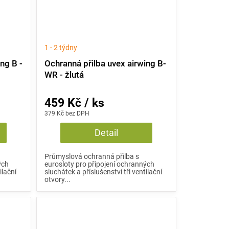
1 - 2 týdny
ng B -
Ochranná přilba uvex airwing B-
WR - žlutá
459 Kč / ks
379 Kč bez DPH
Detail
Průmyslová ochranná přilba s
ých
eurosloty pro připojení ochranných
ilační
sluchátek a příslušenství tři ventilační
otvory...