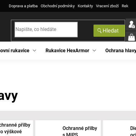
Doprava a platba
Obchodní podmínky
Kontakty
Vracení zboží
Reklama
Hledat
NÁK
KOŠ
ovní rukavice
Rukavice HexArmor
Ochrana hlav
avy
chranné přilby
Ochranné přilby
Di
ro výškové
s MIPS
oc