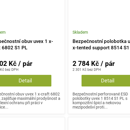
dem
Skladem
ečnostní obuv uvex 1 x-
Bezpečnostní polobotka 
t 6802 S1 PL
x-tented support 8514 S1
02 Kč / pár
2 784 Kč / pár
 Kč bez DPH
2 301 Kč bez DPH
Detail
Detail
čnostní obuv uvex 1 x-craft 6802
Bezpečnostní perforované ESD
 zajišťuje maximální prodyšnost a
polobotky uvex 1 8514 S1 PL s
exní ochranu při práci v
kompozitní špicí a nekovou
ice...
mezipodešví proti...