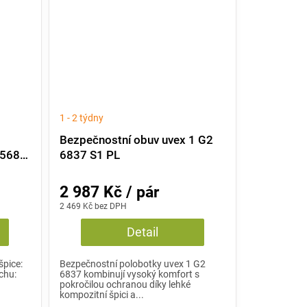
1 - 2 týdny
1
Bezpečnostní obuv uvex 1 G2
6568
6837 S1 PL
2 987 Kč / pár
2 469 Kč bez DPH
Detail
špice:
Bezpečnostní polobotky uvex 1 G2
chu:
6837 kombinují vysoký komfort s
pokročilou ochranou díky lehké
kompozitní špici a...