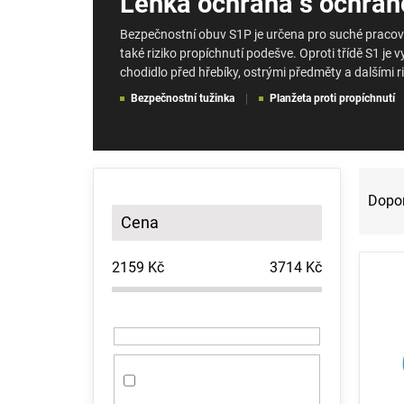
Lehká ochrana s ochrano
Bezpečnostní obuv S1P je určena pro suché pracovn
také riziko propíchnutí podešve. Oproti třídě S1 je
chodidlo před hřebíky, ostrými předměty a dalšími r
Bezpečnostní tužinka
Planžeta proti propíchnutí
P
Ř
o
a
Dopo
s
z
Cena
t
e
r
n
2159
Kč
3714
Kč
a
í
V
n
p
ý
n
r
p
í
o
i
p
d
s
a
u
p
n
k
r