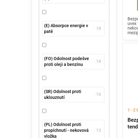
Bezpe
uvex 
(E) Absorpce energie v
nekov
18
patě
mezip
(FO) Odolnost podešve
18
proti oleji a benzínu
(SR) Odolnost proti
16
uklouznutí
1 - 2
Bezp
(PL) Odolnost proti
tend
propíchnutí - nekovová
13
vložka