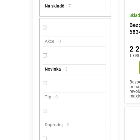
e
t
o
Na skladě
7
l
ů
d
Skla
u
k
Bezp
t
683
ů
Akce
0
2 2
1 890
Novinka
3
Bezpe
přiná
revol
maxim
Tip
0
Doprodej
0