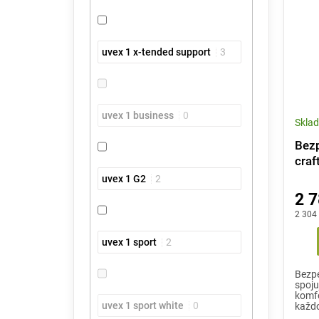
uvex 1 x-tended support
3
uvex 1 business
0
Skla
Bezp
craf
uvex 1 G2
2
2 7
2 304
uvex 1 sport
2
Bezpe
spoju
komfo
uvex 1 sport white
0
každo