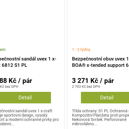
dem
1 - 2 týdny
ečnostní sandál uvex 1 x-
Bezpečnostní obuv uvex 
t 6812 S1 PL
BOA® x-tended support 
S1 PL
88 Kč / pár
3 271 Kč / pár
 Kč bez DPH
2 703 Kč bez DPH
Detail
Detail
čnostní sandál uvex 1 x-craft
Třída ochrany: S1 PL Ochranná 
je sportovní design, vysoký
Kompozitní Planžeta proti propi
rt a moderní ochranné prvky pro
Nekovová Svršek: Perforované
denní...
mikrovlákno...