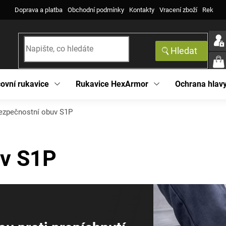
Doprava a platba
Obchodní podmínky
Kontakty
Vracení zboží
Reklama
Hledat
NÁK
KOŠ
ovní rukavice
Rukavice HexArmor
Ochrana hlav
ezpečnostní obuv S1P
uv S1P