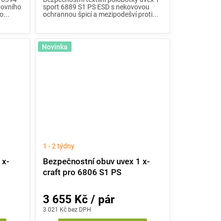
rtovního
sport 6889 S1 PS ESD s nekovovou
o...
ochrannou špicí a mezipodešví proti...
Novinka
1 - 2 týdny
 x-
Bezpečnostní obuv uvex 1 x-
craft pro 6806 S1 PS
3 655 Kč / pár
3 021 Kč bez DPH