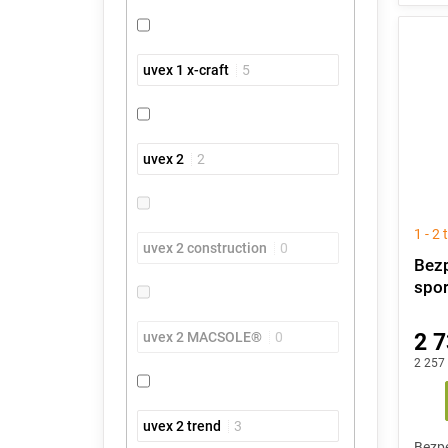
uvex 1 x-craft
5
uvex 2
2
1 - 2
uvex 2 construction
0
Bezp
spor
uvex 2 MACSOLE®
0
2 7
2 257
uvex 2 trend
3
Bezpe