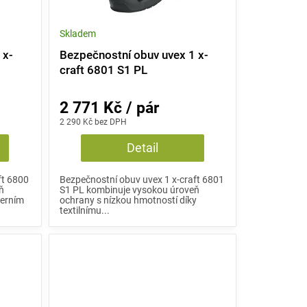
Skladem
 x-
Bezpečnostní obuv uvex 1 x-
craft 6801 S1 PL
2 771 Kč / pár
2 290 Kč bez DPH
Detail
ft 6800
Bezpečnostní obuv uvex 1 x-craft 6801
ň
S1 PL kombinuje vysokou úroveň
derním
ochrany s nízkou hmotností díky
textilnímu...