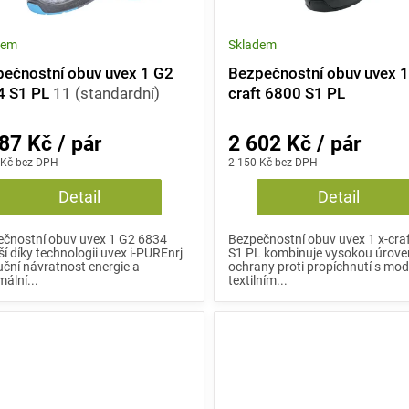
dem
Skladem
ečnostní obuv uvex 1 G2
Bezpečnostní obuv uvex 1
4 S1 PL
11 (standardní)
craft 6800 S1 PL
87 Kč / pár
2 602 Kč / pár
 Kč bez DPH
2 150 Kč bez DPH
Detail
Detail
čnostní obuv uvex 1 G2 6834
Bezpečnostní obuv uvex 1 x-cra
ší díky technologii uvex i-PUREnrj
S1 PL kombinuje vysokou úrove
uční návratnost energie a
ochrany proti propíchnutí s mo
ální...
textilním...