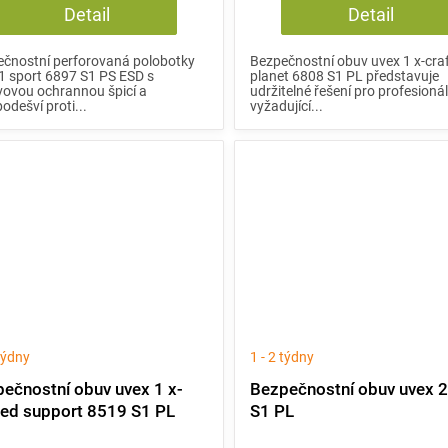
Detail
Detail
čnostní perforovaná polobotky
Bezpečnostní obuv uvex 1 x-cra
1 sport 6897 S1 PS ESD s
planet 6808 S1 PL představuje
ovou ochrannou špicí a
udržitelné řešení pro profesioná
odešví proti...
vyžadující...
 týdny
1 - 2 týdny
ečnostní obuv uvex 1 x-
Bezpečnostní obuv uvex 
ed support 8519 S1 PL
S1 PL