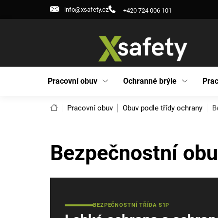
Přejít
info@xsafety.cz
+420 724 006 101
na
obsah
Pracovní obuv
Ochranné brýle
Prac
Domů
Pracovní obuv
Obuv podle třídy ochrany
B
Bezpečnostní ob
BEZPEČNOSTNÍ TŘÍDA S1P