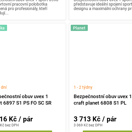
ortovní pracovní polobotka
představuje ideální spojení spo
ená pro profesionály, kteří
designu a maximální ochrany pr
ují...
nka
Planet
 dní
1 - 2 týdny
ečnostní obuv uvex 1
Bezpečnostní obuv uvex 1
t 6897 S1 PS FO SC SR
craft planet 6808 S1 PL
16 Kč / pár
3 713 Kč / pár
 Kč bez DPH
3 069 Kč bez DPH