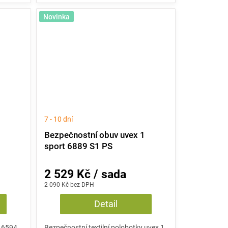
Novinka
7 - 10 dní
1
Bezpečnostní obuv uvex 1
sport 6889 S1 PS
2 529 Kč / sada
2 090 Kč bez DPH
Detail
t 6594
Bezpečnostní textilní polobotky uvex 1