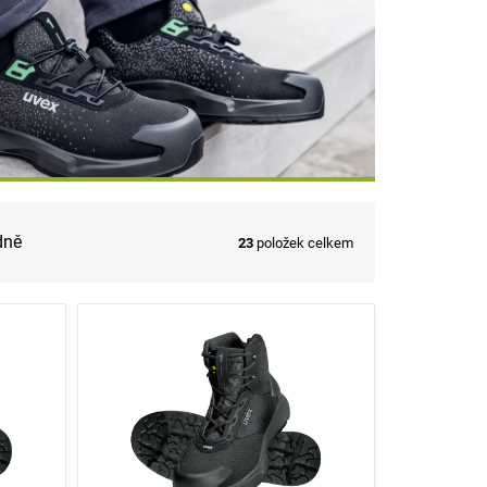
dně
23
položek celkem