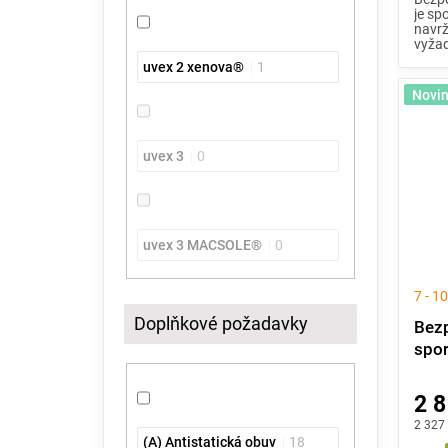
je sp
navrž
vyžad
uvex 2 xenova®
1
Novi
uvex 3
0
uvex 3 MACSOLE®
0
7 - 10
Doplňkové požadavky
Bezp
spor
2 8
2 327
(A) Antistatická obuv
18