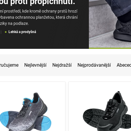
u proti propíchnutí.
í prostředí, kde kromě ochrany prstů hrozí
 vybavena ochrannou planžetou, která chrání
iziky na podlaze.
Lehká a prodyšná
ručujeme
Nejlevnější
Nejdražší
Nejprodávanější
Abece