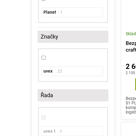
Planet
1
Skla
Značky
Bezp
craf
2 6
uvex
23
2 150
Řada
Bezpe
S1 PL
kompl
logist
uvex 1
0