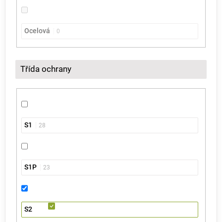
Ocelová
0
Třída ochrany
S1
28
S1P
23
S2