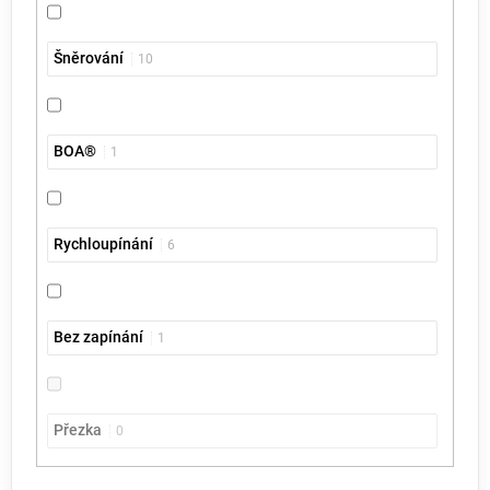
Šněrování
10
BOA®
1
Rychloupínání
6
Bez zapínání
1
Přezka
0