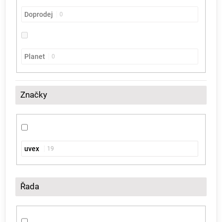
Doprodej
0
Planet
0
Značky
uvex
19
Řada