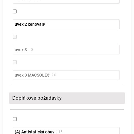
uvex 2 xenova®
1
uvex 3
0
uvex 3 MACSOLE®
0
Doplňkové požadavky
(A) Antistatická obuv
15