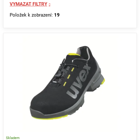
VYMAZAT FILTRY
Položek k zobrazení:
19
V
ý
p
i
s
p
r
o
d
u
k
t
ů
Skladem