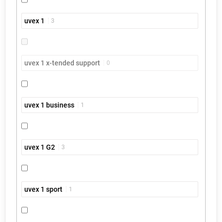
uvex 1
3
uvex 1 x-tended support
0
uvex 1 business
1
uvex 1 G2
3
uvex 1 sport
1