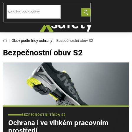
Přejít
na
NÁKUPNÍ
obsah
KOŠÍK
Domů
Obuv podle třídy ochrany
Bezpečnostní obuv S2
Bezpečnostní obuv S2
BEZPEČNOSTNÍ TŘÍDA S2
Ochrana i ve vlhkém pracovním
prostředí.