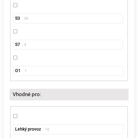
S3
50
S7
4
O1
1
Vhodné pro:
Lehký provoz
10