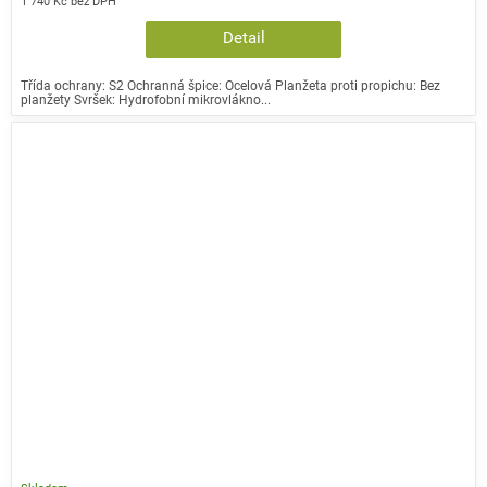
1 740 Kč bez DPH
Detail
Třída ochrany: S2 Ochranná špice: Ocelová Planžeta proti propichu: Bez
planžety Svršek: Hydrofobní mikrovlákno...