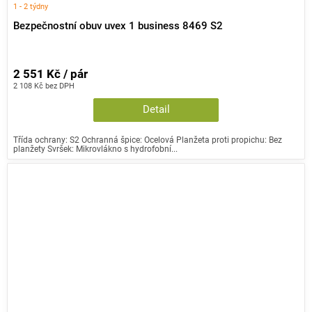
1 - 2 týdny
Bezpečnostní obuv uvex 1 business 8469 S2
2 551 Kč / pár
2 108 Kč bez DPH
Detail
Třída ochrany: S2 Ochranná špice: Ocelová Planžeta proti propichu: Bez
planžety Svršek: Mikrovlákno s hydrofobní...