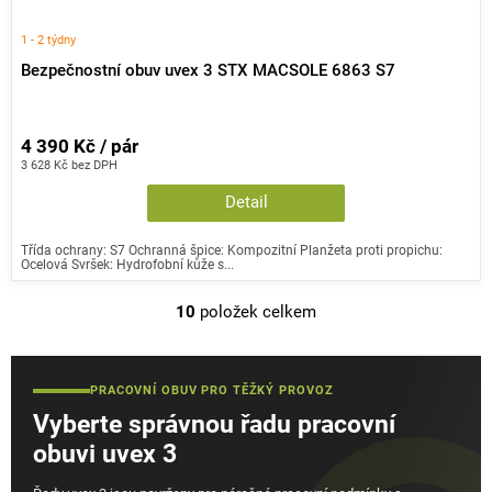
1 - 2 týdny
Bezpečnostní obuv uvex 3 STX MACSOLE 6863 S7
4 390 Kč / pár
3 628 Kč bez DPH
Detail
Třída ochrany: S7 Ochranná špice: Kompozitní Planžeta proti propichu:
Ocelová Svršek: Hydrofobní kůže s...
10
položek celkem
O
v
l
PRACOVNÍ OBUV PRO TĚŽKÝ PROVOZ
á
Vyberte správnou řadu pracovní
d
a
obuvi uvex 3
c