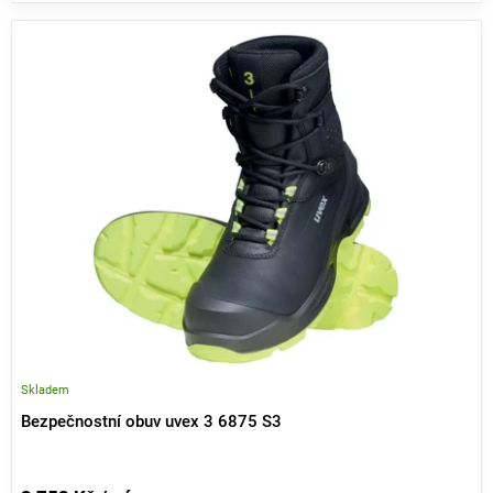
V
ý
p
i
s
p
r
o
d
u
k
t
ů
Skladem
Bezpečnostní obuv uvex 3 6875 S3