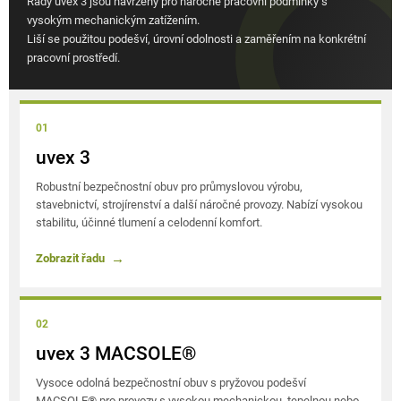
Řady uvex 3 jsou navrženy pro náročné pracovní podmínky s
í
vysokým mechanickým zatížením.
p
Liší se použitou podešví, úrovní odolnosti a zaměřením na konkrétní
r
pracovní prostředí.
v
k
y
v
01
ý
uvex 3
p
Robustní bezpečnostní obuv pro průmyslovou výrobu,
i
stavebnictví, strojírenství a další náročné provozy. Nabízí vysokou
s
stabilitu, účinné tlumení a celodenní komfort.
u
Zobrazit řadu
02
uvex 3 MACSOLE®
Vysoce odolná bezpečnostní obuv s pryžovou podešví
MACSOLE® pro provozy s vysokou mechanickou, tepelnou nebo