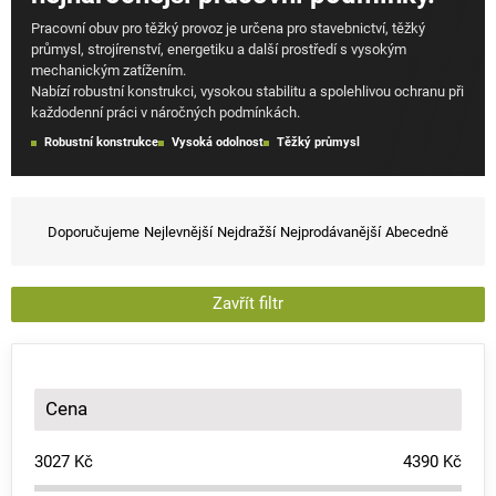
Pracovní obuv pro těžký provoz je určena pro stavebnictví, těžký
průmysl, strojírenství, energetiku a další prostředí s vysokým
mechanickým zatížením.
Nabízí robustní konstrukci, vysokou stabilitu a spolehlivou ochranu při
každodenní práci v náročných podmínkách.
Robustní konstrukce
Vysoká odolnost
Těžký průmysl
Ř
a
Doporučujeme
Nejlevnější
Nejdražší
Nejprodávanější
Abecedně
z
e
n
Zavřít filtr
í
p
r
o
Cena
d
u
3027
Kč
4390
Kč
k