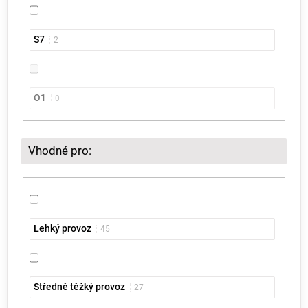
S7
2
O1
0
Vhodné pro:
Lehký provoz
45
Středně těžký provoz
27