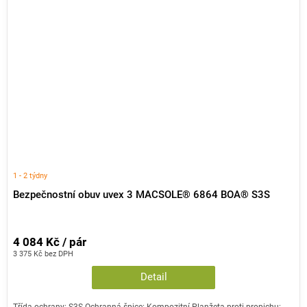
1 - 2 týdny
Bezpečnostní obuv uvex 3 MACSOLE® 6864 BOA® S3S
4 084 Kč / pár
3 375 Kč bez DPH
Detail
Třída ochrany: S3S Ochranná špice: Kompozitní Planžeta proti propichu: