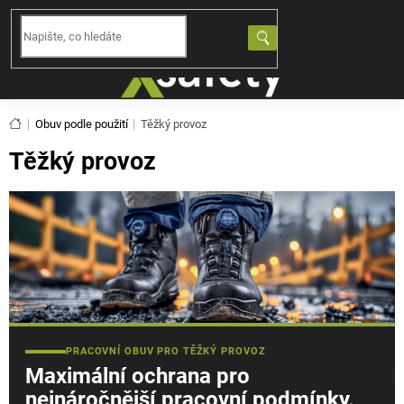
Přejít
na
NÁKUPNÍ
obsah
KOŠÍK
Domů
Obuv podle použití
Těžký provoz
Těžký provoz
PRACOVNÍ OBUV PRO TĚŽKÝ PROVOZ
Maximální ochrana pro
nejnáročnější pracovní podmínky.