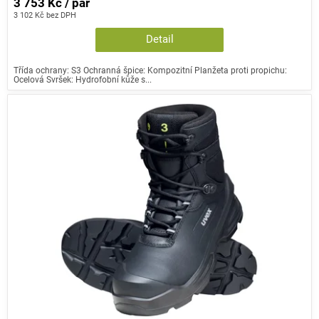
3 753 Kč / pár
3 102 Kč bez DPH
Detail
Třída ochrany: S3 Ochranná špice: Kompozitní Planžeta proti propichu:
Ocelová Svršek: Hydrofobní kůže s...