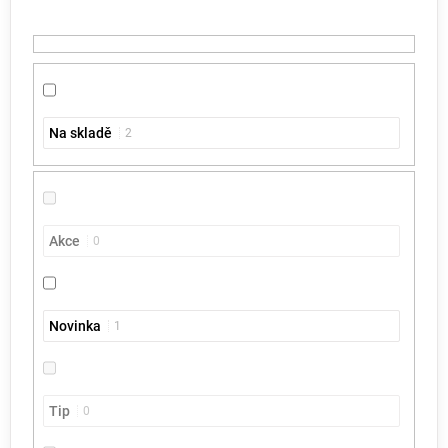
t
ů
Na skladě
2
Akce
0
Novinka
1
Tip
0