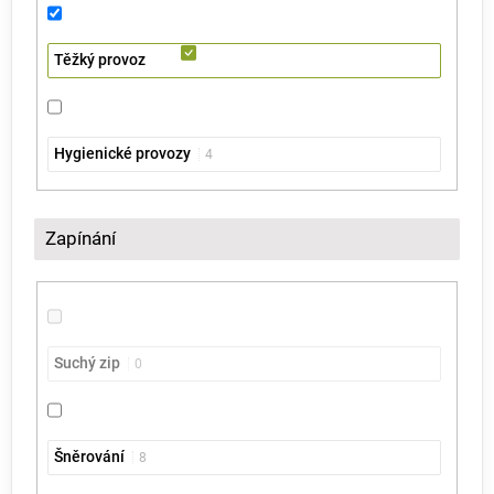
Těžký provoz
Hygienické provozy
4
Zapínání
Suchý zip
0
Šněrování
8