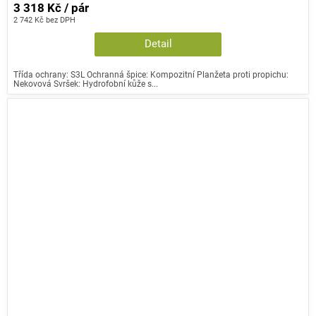
3 318 Kč / pár
2 742 Kč bez DPH
Detail
Třída ochrany: S3L Ochranná špice: Kompozitní Planžeta proti propichu:
Nekovová Svršek: Hydrofobní kůže s...