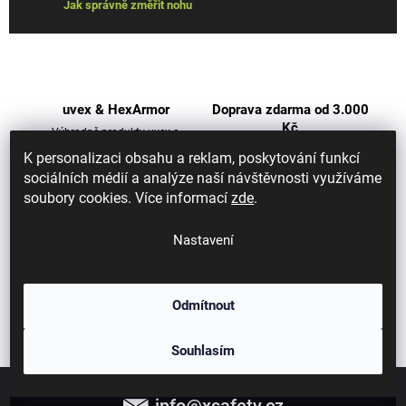
Jak správně změřit nohu
uvex & HexArmor
Doprava zdarma od 3.000
Kč
Výhradně produkty uvex a
HexArmor
Objednávky na adresu i výdejní
K personalizaci obsahu a reklam, poskytování funkcí
místa
sociálních médií a analýze naší návštěvnosti využíváme
soubory cookies. Více informací
zde
.
Doručení do druhého dne
Certifikovaný prodejce
Nastavení
Zboží skladem expedujeme do
Oficiální distributor uvex
11:00
Odmítnout
Souhlasím
Z
á
info
@
xsafety.cz