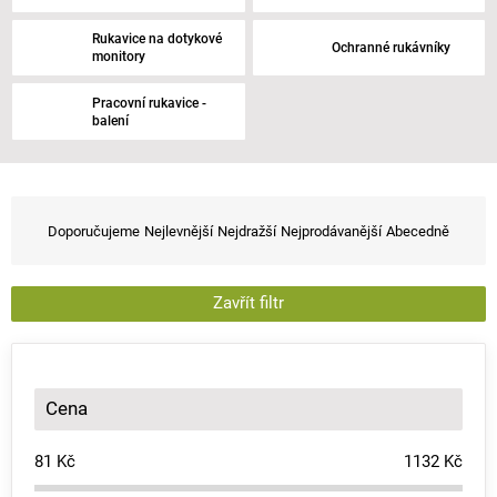
Rukavice na dotykové
Ochranné rukávníky
monitory
Pracovní rukavice -
balení
Ř
a
Doporučujeme
Nejlevnější
Nejdražší
Nejprodávanější
Abecedně
z
e
n
Zavřít filtr
í
p
r
o
Cena
d
u
81
Kč
1132
Kč
k