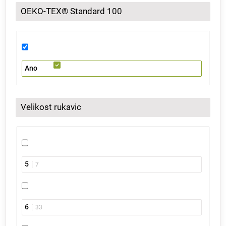
OEKO-TEX® Standard 100
Ano
Velikost rukavic
5
7
6
33