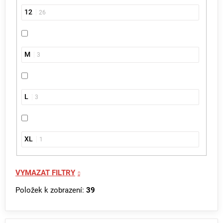
12
26
M
3
L
3
XL
1
VYMAZAT FILTRY
Položek k zobrazení:
39