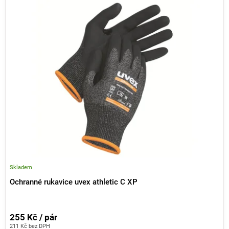
V
ý
p
i
s
p
r
o
d
u
k
t
ů
Skladem
Ochranné rukavice uvex athletic C XP
255 Kč / pár
211 Kč bez DPH