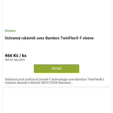
Skladem
Ochranný rukávník uvex Bamboo TwinFlex® F sleeve
466 Kč / ks
385 Kč bez DPH
Detail
Odolnost proti proříznutí úroveň F technologie uvex Bamboo TwinFlex® s
vysokou absorpcí vlhkosti OEKO-TEX® Standard...