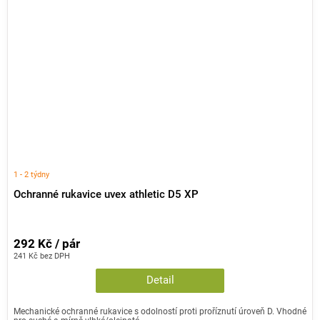
1 - 2 týdny
Ochranné rukavice uvex athletic D5 XP
292 Kč / pár
241 Kč bez DPH
Detail
Mechanické ochranné rukavice s odolností proti proříznutí úroveň D. Vhodné