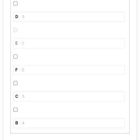
D
5
E
0
F
2
C
5
B
4