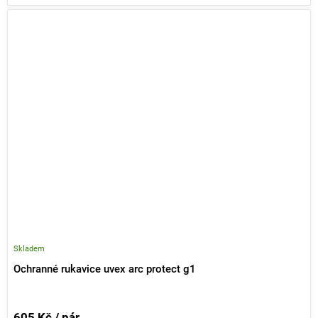
Skladem
Ochranné rukavice uvex arc protect g1
605 Kč / pár