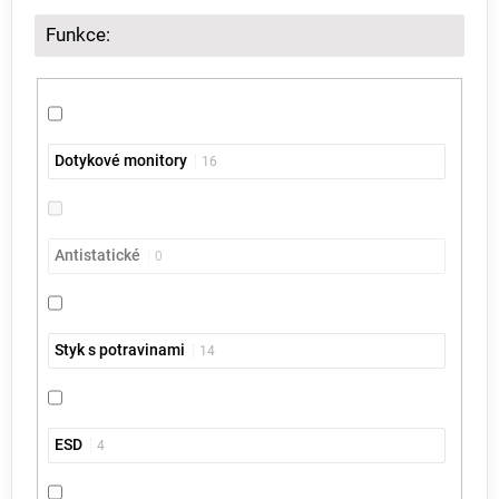
Funkce:
Dotykové monitory
16
Antistatické
0
Styk s potravinami
14
ESD
4