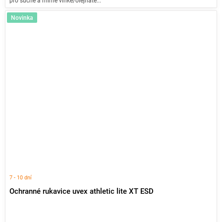
pro suché a mírně vlhké/olejnaté...
Novinka
7 - 10 dní
Ochranné rukavice uvex athletic lite XT ESD