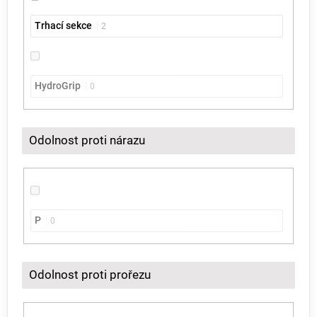
Trhací sekce
2
HydroGrip
0
Odolnost proti nárazu
P
0
Odolnost proti prořezu