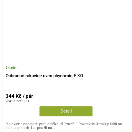
Skladem
Ochranné rukavice uvex phynomic F XG
344 Kč / pár
284 Kč bez DPH
Detail
Rukavice s odolností proti proříznutí úroveň F Povrstvení XtraGrip-NBR na
dlani a prstech Lze použít na...