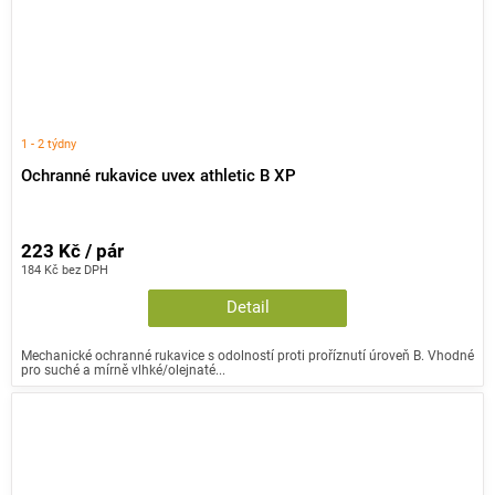
1 - 2 týdny
Ochranné rukavice uvex athletic B XP
223 Kč / pár
184 Kč bez DPH
Detail
Mechanické ochranné rukavice s odolností proti proříznutí úroveň B. Vhodné
pro suché a mírně vlhké/olejnaté...