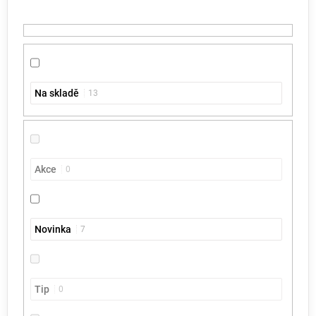
t
ů
Na skladě
13
Akce
0
Novinka
7
Tip
0