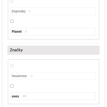
Doprodej
0
Planet
3
Značky
HexArmor
0
uvex
39