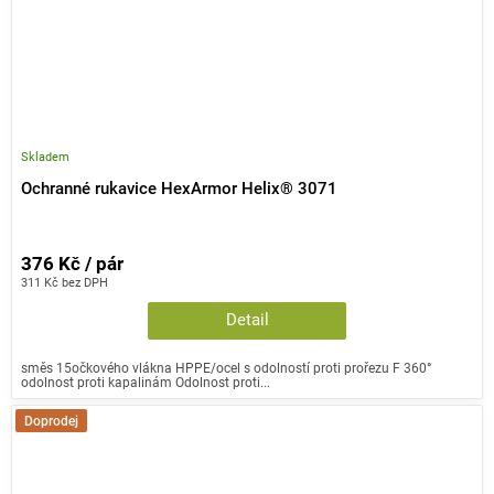
Skladem
Ochranné rukavice HexArmor Helix® 3071
376 Kč / pár
311 Kč bez DPH
Detail
směs 15očkového vlákna HPPE/ocel s odolností proti prořezu F 360°
odolnost proti kapalinám Odolnost proti...
Doprodej