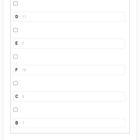
D
11
E
7
F
16
C
9
B
7