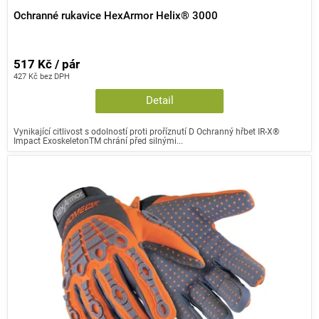
Ochranné rukavice HexArmor Helix® 3000
517 Kč / pár
427 Kč bez DPH
Detail
Vynikající citlivost s odolností proti proříznutí D Ochranný hřbet IR-X®
Impact ExoskeletonTM chrání před silnými...