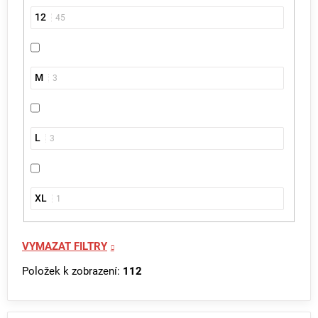
12
45
M
3
L
3
XL
1
VYMAZAT FILTRY
Položek k zobrazení:
112