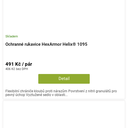
Skladem
Ochranné rukavice HexArmor Helix® 1095
491 Kč / pár
406 Kč bez DPH
Detail
Flexibilní chrániče kloubů proti nárazům Povrstvení z nitril granulátů pro
pevný úchop Vyztužené sedlo v oblasti...