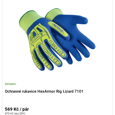
V
ý
p
i
s
p
r
o
d
u
k
t
ů
Skladem
Ochranné rukavice HexArmor Rig Lizard 7101
569 Kč / pár
470 Kč bez DPH