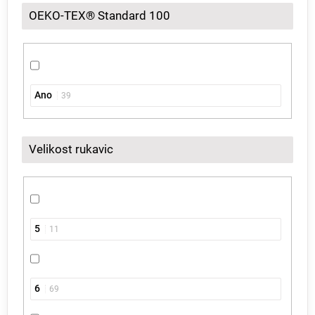
OEKO-TEX® Standard 100
Ano
39
Velikost rukavic
5
11
6
69