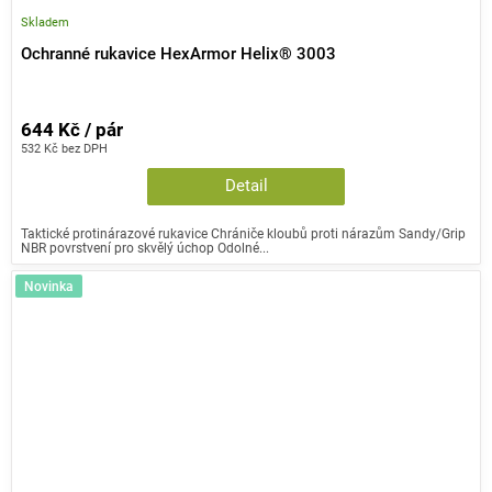
Skladem
Ochranné rukavice HexArmor Helix® 3003
644 Kč / pár
532 Kč bez DPH
Detail
Taktické protinárazové rukavice Chrániče kloubů proti nárazům Sandy/Grip
NBR povrstvení pro skvělý úchop Odolné...
Novinka