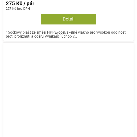
275 Kč / pár
227 Kč bez DPH
Detail
15očkový plášť ze směsi HPPE/ocel/skelné vlákno pro vysokou odolnost
proti proříznutí a oděru Vynikající úchop v...