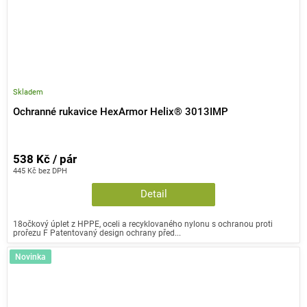
Skladem
Ochranné rukavice HexArmor Helix® 3013IMP
538 Kč / pár
445 Kč bez DPH
Detail
18očkový úplet z HPPE, oceli a recyklovaného nylonu s ochranou proti
prořezu F Patentovaný design ochrany před...
Novinka