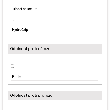
Trhací sekce
2
HydroGrip
1
Odolnost proti nárazu
P
16
Odolnost proti prořezu