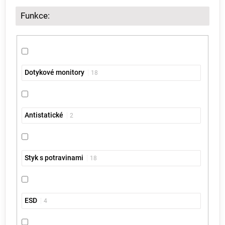
Funkce:
Dotykové monitory
18
Antistatické
2
Styk s potravinami
18
ESD
4