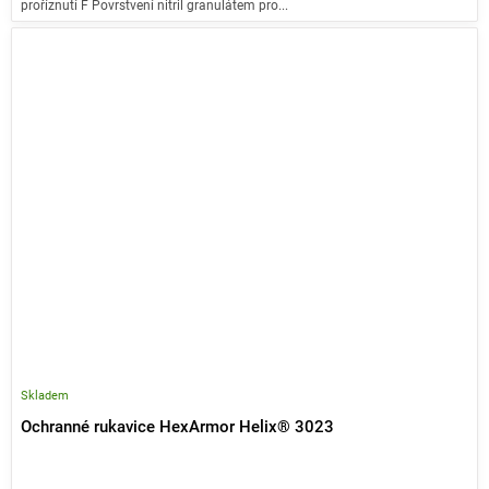
proříznutí F Povrstvení nitril granulátem pro...
Skladem
Ochranné rukavice HexArmor Helix® 3023