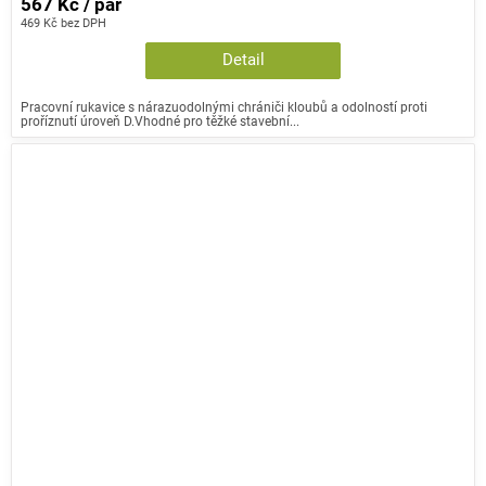
567 Kč / pár
469 Kč bez DPH
Detail
Pracovní rukavice s nárazuodolnými chrániči kloubů a odolností proti
proříznutí úroveň D.Vhodné pro těžké stavební...