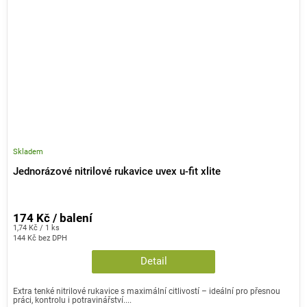
Skladem
Jednorázové nitrilové rukavice uvex u-fit xlite
174 Kč / balení
Měrná
1,74 Kč / 1 ks
cena:
144 Kč bez DPH
Detail
Extra tenké nitrilové rukavice s maximální citlivostí – ideální pro přesnou
práci, kontrolu i potravinářství....