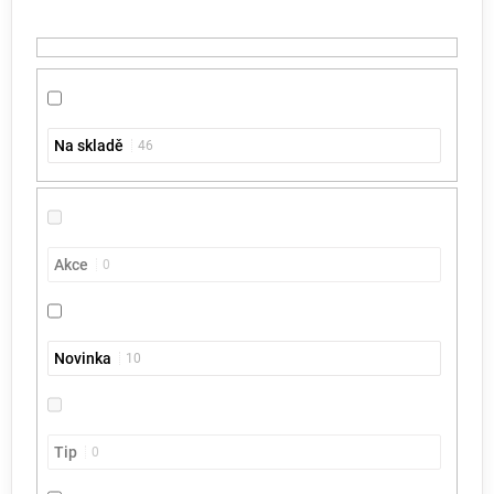
t
ů
Na skladě
46
Akce
0
Novinka
10
Tip
0