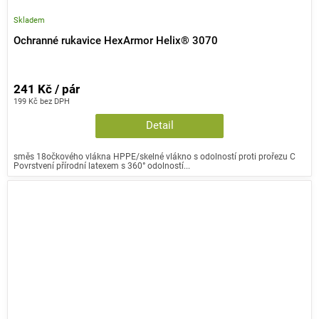
Skladem
Ochranné rukavice HexArmor Helix® 3070
241 Kč / pár
199 Kč bez DPH
Detail
směs 18očkového vlákna HPPE/skelné vlákno s odolností proti prořezu C
Povrstvení přírodní latexem s 360° odolností...