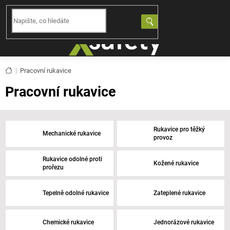
Přejít
na
NÁKUPNÍ
obsah
KOŠÍK
Domů
Pracovní rukavice
Pracovní rukavice
Rukavice pro těžký
Mechanické rukavice
provoz
Rukavice odolné proti
Kožené rukavice
prořezu
Tepelně odolné rukavice
Zateplené rukavice
Chemické rukavice
Jednorázové rukavice