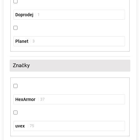
Doprodej
1
Planet
3
Značky
HexArmor
37
uvex
75