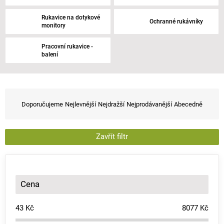
Rukavice na dotykové
Ochranné rukávníky
monitory
Pracovní rukavice -
balení
Ř
a
Doporučujeme
Nejlevnější
Nejdražší
Nejprodávanější
Abecedně
z
e
n
Zavřít filtr
í
p
r
o
Cena
d
u
43
Kč
8077
Kč
k