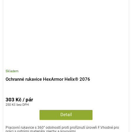
Skladem
Ochranné rukavice HexArmor Helix® 2076
303 Kč / pár
250 Kč bez DPH
Detail
Pracovní rukavice s 360° odolností proti proříznutí úroveň F.Vhodné pro
práci s ostrými materiály, plechy a kovovými...