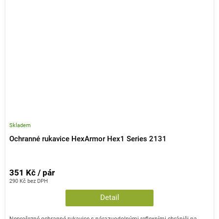
Skladem
Ochranné rukavice HexArmor Hex1 Series 2131
351 Kč / pár
290 Kč bez DPH
Detail
Neprořezné ochranné rukavice s nárazuodolnými reflexními chrániči na